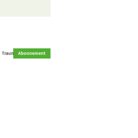
Traumtraktor
Abonnement
Hof-Management
Jahresserie