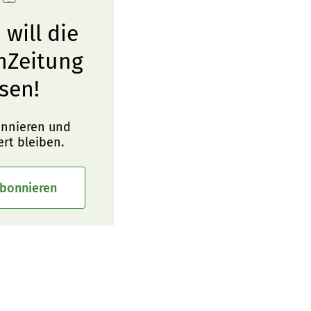
 will die
nZeitung
sen!
onnieren und
ert bleiben.
abonnieren