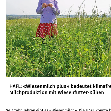
HAFL: «Wiesenmilch plus» bedeutet klimafreundliche
Milchproduktion mit Wiesenfutter-Kühen
Seit zehn Jahren gibt es «Wiesenmilch». Die HAFL konnte b