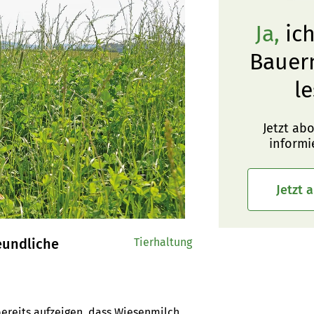
Ja,
ich
Bauer
le
Jetzt ab
informi
Jetzt 
Tierhaltung
ereits aufzeigen, dass Wiesenmilch 