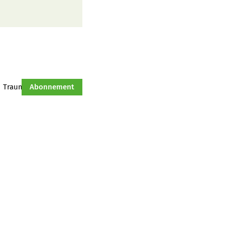
Traumtraktor
Abonnement
Hof-Management
Jahresserie