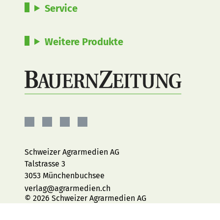
Service
Weitere Produkte
BauernZeitung
BauernZeitung
BauernZeitung
BauernZeitung
auf
auf
auf
auf
Facebook
Instagram
YouTube
LinkedIn
Schweizer Agrarmedien AG
Talstrasse 3
3053 Münchenbuchsee
verlag@agrarmedien.ch
© 2026 Schweizer Agrarmedien AG