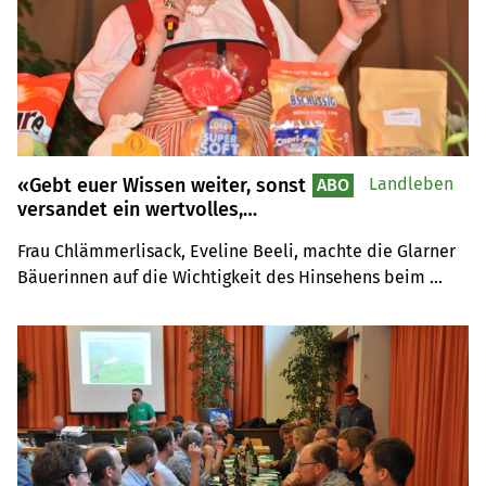
«Gebt euer Wissen weiter, sonst
Landleben
ABO
versandet ein wertvolles,
unersetzbares Gut»
Frau Chlämmerlisack, Eveline Beeli, machte die Glarner 
Bäuerinnen auf die Wichtigkeit des Hinsehens beim 
Einkaufen aufmerksam. Ausserdem riet die Referentin, 
Wissen in der Lebensmittelverarbeitung und -herstellung 
unbedingt an Kinder und Enkelkinder weiterzugeben.