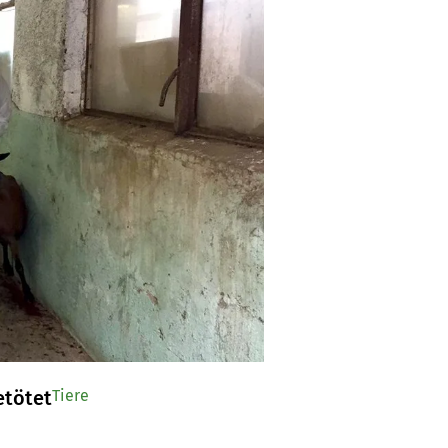
etötet
Tiere