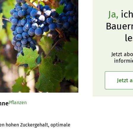
Ja,
ich
Bauer
le
Jetzt ab
informi
Jetzt 
onne
Pflanzen
nen hohen Zuckergehalt, optimale 