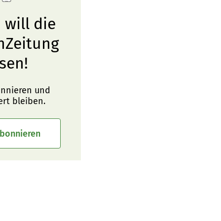
 will die
nZeitung
sen!
onnieren und
ert bleiben.
abonnieren