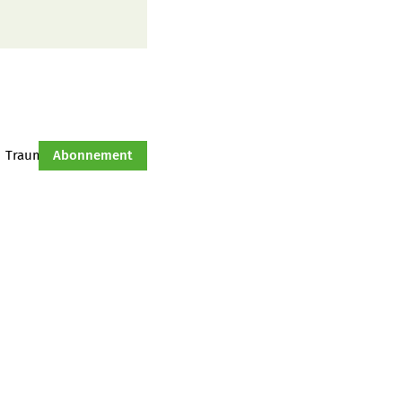
Traumtraktor
Abonnement
Hof-Management
Jahresserie