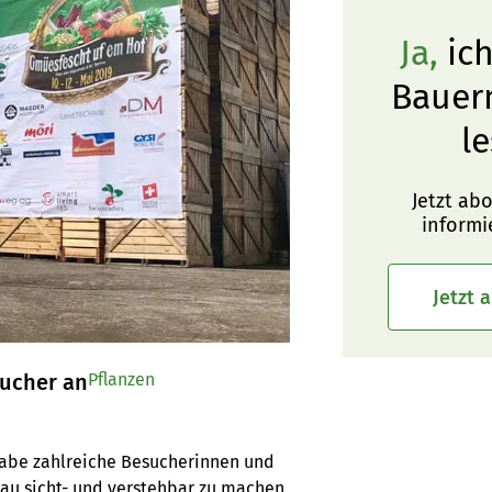
Ja,
ich
Bauer
le
Jetzt ab
informi
Jetzt 
sucher an
Pflanzen
abe zahlreiche Besucherinnen und 
au sicht- und verstehbar zu machen.