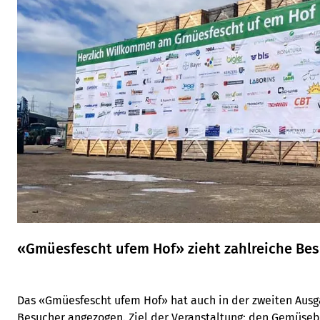
«Gmüesfescht ufem Hof» zieht zahlreiche Be
Das «Gmüesfescht ufem Hof» hat auch in der zweiten Ausg
Besucher angezogen. Ziel der Veranstaltung: den Gemüseb