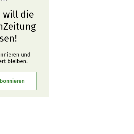
 will die
nZeitung
sen!
onnieren und
ert bleiben.
abonnieren