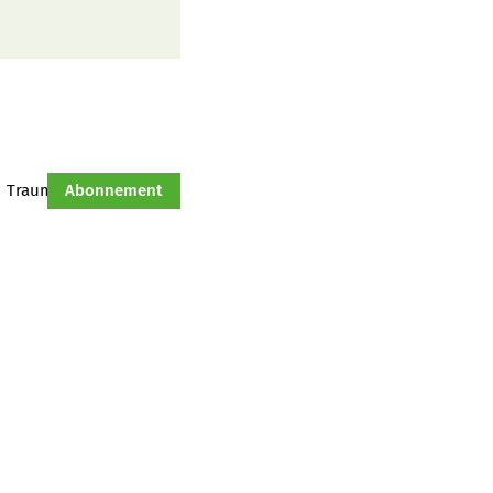
Traumtraktor
Abonnement
Hof-Management
Jahresserie