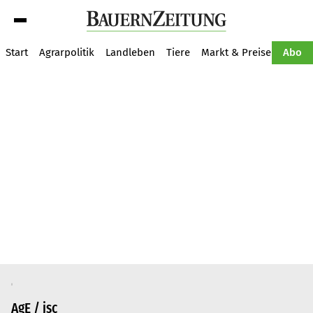
Suche
Start
Agrarpolitik
Landleben
Tiere
Markt & Preise
Pflan
Abo
AgE / jsc