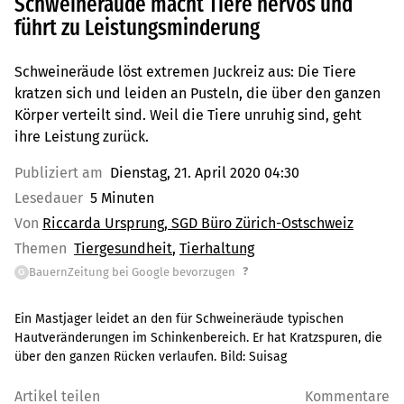
Schweineräude macht Tiere nervös und
führt zu Leistungsminderung
Schweineräude löst extremen Juckreiz aus: Die Tiere
kratzen sich und leiden an Pusteln, die über den ganzen
Körper verteilt sind. Weil die Tiere unruhig sind, geht
ihre Leistung zurück.
Publiziert am
Dienstag, 21. April 2020 04:30
Lesedauer
5 Minuten
Von
Riccarda Ursprung, SGD Büro Zürich-Ostschweiz
Themen
Tiergesundheit
Tierhaltung
?
BauernZeitung bei Google bevorzugen
G
Ein Mastjager leidet an den für Schweineräude typischen
Hautveränderungen im Schinkenbereich. Er hat Kratzspuren, die
über den ganzen Rücken verlaufen. Bild: Suisag
Artikel teilen
Kommentare