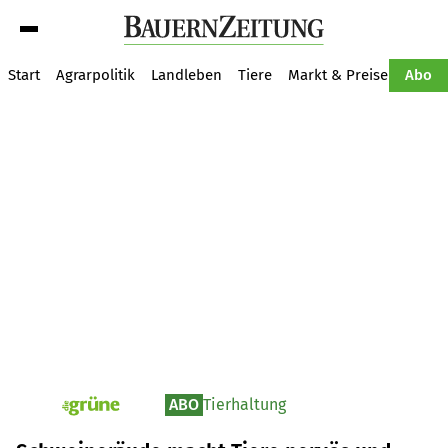
Suche
Start
Agrarpolitik
Landleben
Tiere
Markt & Preise
Pflan
Abo
ABO
Tierhaltung
pv_die-grune-online