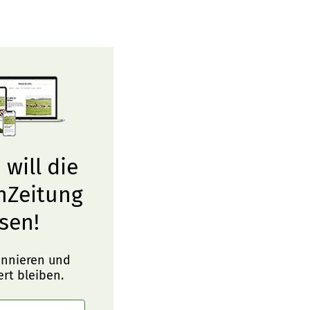
 will die
nZeitung
sen!
onnieren und
ert bleiben.