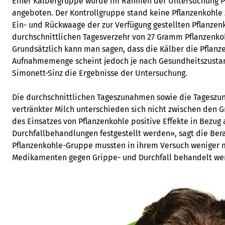
Einer Kälbergruppe wurde im Rahmen der Untersuchung P
angeboten. Der Kontrollgruppe stand keine Pflanzenkohle 
Ein- und Rückwaage der zur Verfügung gestellten Pflanzen
durchschnittlichen Tagesverzehr von 27 Gramm Pflanzenkoh
Grundsätzlich kann man sagen, dass die Kälber die Pflanze
Aufnahmemenge scheint jedoch je nach Gesundheitszustand
Simonett-Sinz die Ergebnisse der Untersuchung.
Die durchschnittlichen Tageszunahmen sowie die Tagesz
vertränkter Milch unterschieden sich nicht zwischen den
des Einsatzes von Pflanzenkohle positive Effekte in Bezug 
Durchfallbehandlungen festgestellt werden», sagt die Bera
Pflanzenkohle-Gruppe mussten in ihrem Versuch weniger m
Medikamenten gegen Grippe- und Durchfall behandelt we