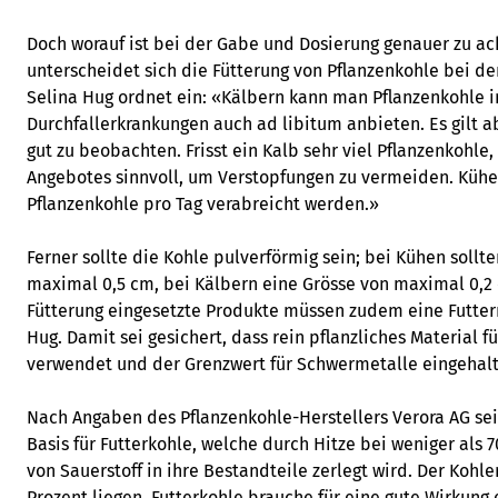
Doch worauf ist bei der Gabe und Dosierung genauer zu a
unterscheidet sich die Fütterung von Pflanzenkohle bei d
Selina Hug ordnet ein: «Kälbern kann man Pflanzenkohle i
Durchfallerkrankungen auch ad libitum anbieten. Es gilt 
gut zu beobachten. Frisst ein Kalb sehr viel Pflanzenkohle,
Angebotes sinnvoll, um Verstopfungen zu vermeiden. Kühe
Pflanzenkohle pro Tag verabreicht werden.»
Ferner sollte die Kohle pulverförmig sein; bei Kühen sollte
maximal 0,5 cm, bei Kälbern eine Grösse von maximal 0,2 
Fütterung eingesetzte Produkte müssen zudem eine Futter
Hug. Damit sei gesichert, dass rein pflanzliches Material f
verwendet und der Grenzwert für Schwermetalle eingehal
Nach Angaben des Pflanzenkohle-Herstellers Verora AG sei
Basis für Futterkohle, welche durch Hitze bei weniger als 
von Sauerstoff in ihre Bestandteile zerlegt wird. Der Kohle
Prozent liegen. Futterkohle brauche für eine gute Wirkun