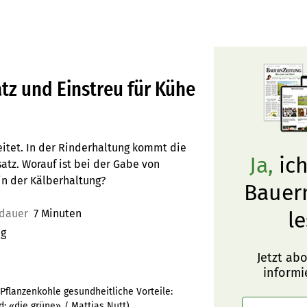
tz und Einstreu für Kühe
reitet. In der Rinderhaltung kommt die
Ja,
ich
satz. Worauf ist bei der Gabe von
in der Kälberhaltung?
Bauer
edauer
7 Minuten
le
ng
Jetzt ab
informi
 Pflanzenkohle gesundheitliche Vorteile:
ld:
«die grüne» / Mattias Nutt
)