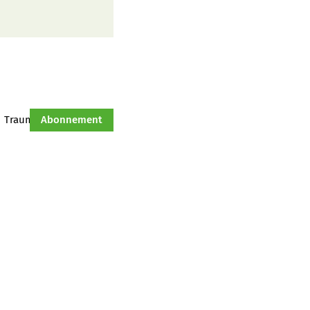
Traumtraktor
Abonnement
Hof-Management
Jahresserie