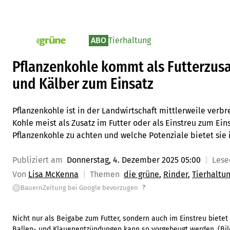
ABO
Tierhaltung
pv_die-grune-online
Pflanzenkohle kommt als Futterzusa
und Kälber zum Einsatz
Pflanzenkohle ist in der Landwirtschaft mittlerweile verb
Kohle meist als Zusatz im Futter oder als Einstreu zum Ein
Pflanzenkohle zu achten und welche Potenziale bietet sie 
Publiziert am
Donnerstag, 4. Dezember 2025 05:00
Les
Von
Lisa McKenna
Themen
die grüne
Rinder
Tierhaltu
?
BauernZeitung bei Google bevorzugen
G
Nicht nur als Beigabe zum Futter, sondern auch im Einstreu bietet
Ballen- und Klauenentzündungen kann so vorgebeugt werden.
(Bi