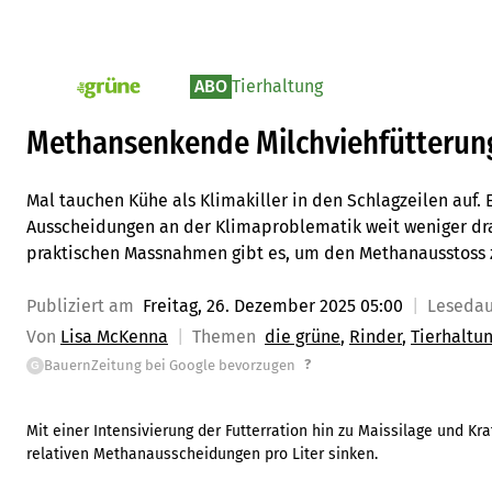
ABO
Tierhaltung
pv_die-grune-online
Methansenkende Milchviehfütterun
Mal tauchen Kühe als Klimakiller in den Schlagzeilen auf. E
Ausscheidungen an der Klimaproblematik weit weniger d
praktischen Massnahmen gibt es, um den Methanausstoss 
Publiziert am
Freitag, 26. Dezember 2025 05:00
Leseda
Von
Lisa McKenna
Themen
die grüne
Rinder
Tierhaltu
?
BauernZeitung bei Google bevorzugen
G
Mit einer Intensivierung der Futterration hin zu Maissilage und Kra
relativen Methanausscheidungen pro Liter sinken.