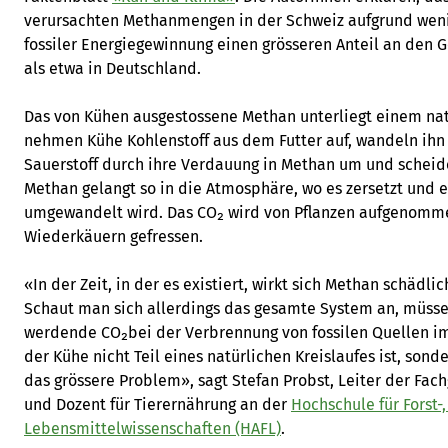
verursachten Methanmengen in der Schweiz aufgrund weni
fossiler Energiegewinnung einen grösseren Anteil an de
als etwa in Deutschland.
Das von Kühen ausgestossene Methan unterliegt einem natü
nehmen Kühe Kohlenstoff aus dem Futter auf, wandeln ihn 
Sauerstoff durch ihre Verdauung in Methan um und scheid
Methan gelangt so in die Atmosphäre, wo es zersetzt und 
umgewandelt wird. Das CO₂ wird von Pflanzen aufgenom
Wiederkäuern gefressen.
«In der Zeit, in der es existiert, wirkt sich Methan schädli
Schaut man sich allerdings das gesamte System an, müssen
werdende CO₂bei der Verbrennung von fossilen Quellen i
der Kühe nicht Teil eines natürlichen Kreislaufes ist, sond
das grössere Problem», sagt Stefan Probst, Leiter der Fa
und Dozent für Tierernährung an der
Hochschule für Forst-,
Lebensmittelwissenschaften (HAFL)
.