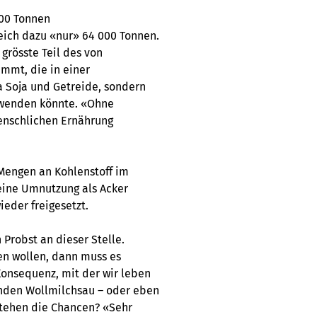
000 Tonnen
eich dazu «nur» 64 000 Tonnen.
grösste Teil des von
mmt, die in einer
 Soja und Getreide, sondern
erwenden könnte. «Ohne
menschlichen Ernährung
Mengen an Kohlenstoff im
eine Umnutzung als Acker
eder freigesetzt.
 Probst an dieser Stelle.
en wollen, dann muss es
Konsequenz, mit der wir leben
enden Wollmilchsau – oder eben
stehen die Chancen? «Sehr