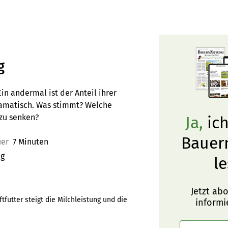
g
in andermal ist der Anteil ihrer
ramatisch. Was stimmt? Welche
zu senken?
Ja,
ich
Bauer
uer
7 Minuten
ng
le
Jetzt ab
ftfutter steigt die Milchleistung und die
informi