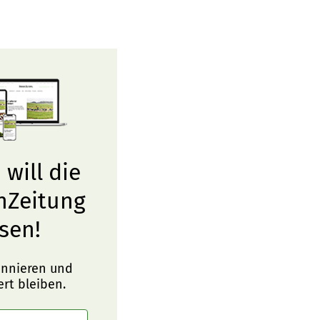
 will die
nZeitung
sen!
onnieren und
ert bleiben.