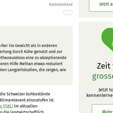
Jetzt 
Kommentare
ärker ins Gewicht als in anderen
ertung durch Kühe genutzt und zur
ethanausstoss eine zu akzeptierende
Zeit
eren Hilfe Methan etwas reduziert
hlen Langzeitstudien, die zeigen, wie
gross
Jetzt t
f die Schweizer Kuhbestände
kennenlerne
klimarelevant einzustufen ist.
u (FiBL)
im aktuellen
Mehr
ss die landwirtschaftlich