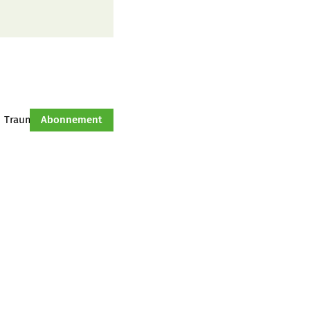
Traumtraktor
Abonnement
Hof-Management
Jahresserie