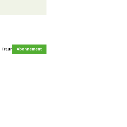
Traumtraktor
Abonnement
Hof-Management
Jahresserie