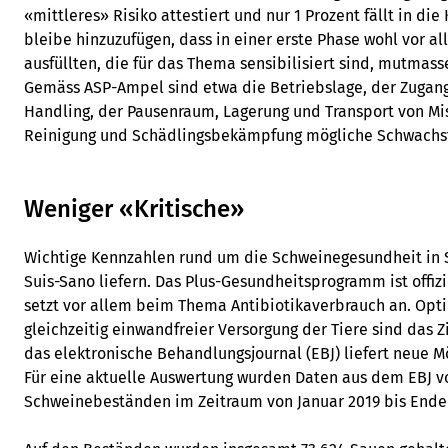
«mittleres» Risiko attestiert und nur 1 Prozent fällt in di
bleibe hinzuzufügen, dass in einer erste Phase wohl vor a
ausfüllten, die für das Thema sensibilisiert sind, mutmass
Gemäss ASP-Ampel sind etwa die Betriebslage, der Zugan
Handling, der Pausenraum, Lagerung und Transport von Mis
Reinigung und Schädlingsbekämpfung mögliche Schwachst
Weniger «Kritische»
Wichtige Kennzahlen rund um die Schweinegesundheit in S
Suis-Sano liefern. Das Plus-Gesundheitsprogramm ist offizi
setzt vor allem beim Thema Antibiotikaverbrauch an. Opt
gleichzeitig einwandfreier Versorgung der Tiere sind das Zi
das elektronische Behandlungsjournal (EBJ) liefert neue M
Für eine aktuelle Auswertung wurden Daten aus dem EBJ v
Schweinebeständen im Zeitraum von Januar 2019 bis Ende