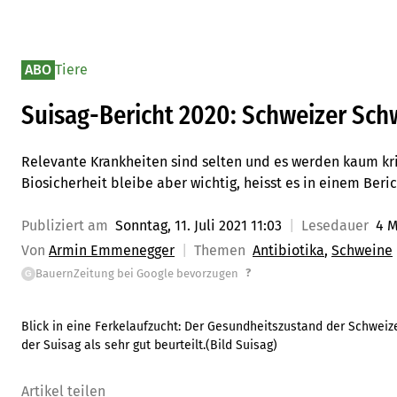
ABO
Tiere
Suisag-Bericht 2020: Schweizer Sch
Relevante Krankheiten sind selten und es werden kaum krit
Biosicherheit bleibe aber wichtig, heisst es in einem Beric
Publiziert am
Sonntag, 11. Juli 2021 11:03
Lesedauer
4 M
Von
Armin Emmenegger
Themen
Antibiotika
Schweine
?
BauernZeitung bei Google bevorzugen
G
Blick in eine Ferkelaufzucht: Der Gesundheitszustand der Schwei
der Suisag als sehr gut beurteilt.(Bild Suisag)
Artikel teilen