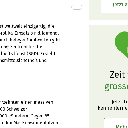
Jetzt 
 weltweit einzigartig, die
otika-Einsatz sinkt laufend.
auch belegen? Antworten gibt
tungszentrum für die
eitsdienst (SGD). Erstellt
smittelsicherheit und
Zeit
gross
Jetzt t
ahrzehnten einen massiven
kennenlerne
000 Schweizer
000 «Söieler». Gegen 85
Bei den Mastschweineplätzen
Mehr