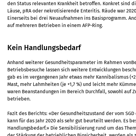
den Status relevanten Krankheit betroffen. Konkret sind d
Läuse, pRA oder nekrotisierende Enteritis. Räude war 202
Einerseits bei drei Neuaufnahmen ins Basisprogramm. Ande
auf mehreren Betrieben in einem AFP-Ring.
Kein Handlungsbedarf
Anhand weiterer Gesundheitsparameter im Rahmen vonBe
Betriebsbesuche lassen sich weitere Entwicklungen beschr
gab es im vergangenen Jahr etwas mehr Kannibalismus (+2,2
Mast, mehr Lahmheiten (je +1,7 %) und leicht mehr Kümmer
waren Beanstandungen im Bereich Durchfall, sowohl auf Zu
betrieben.
Fazit des Berichts: «Der Gesundheitszustand der vom SGD
kann für das Jahr 2020 als sehr gut beurteilt werden. Es be
Handlungsbedarf.» Die Sensibilisierung rund um das Them
der Stärkung der betrieblichen Biosicherheit, werden als