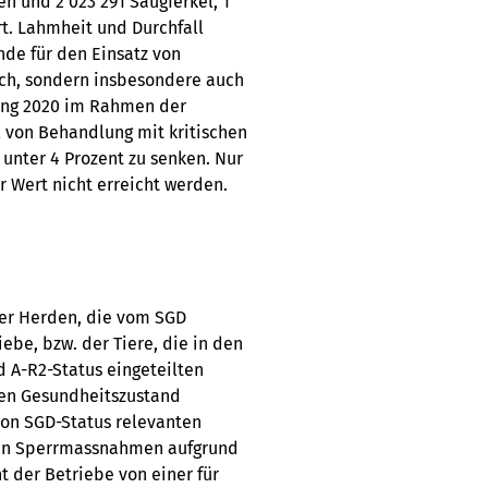
 und 2 023 291 Saugferkel, 1
rt. Lahmheit und Durchfall
de für den Einsatz von
uch, sondern insbesondere auch
zung 2020 im Rahmen der
 von Behandlung mit kritischen
unter 4 Prozent zu senken. Nur
r Wert nicht erreicht werden.
der Herden, die vom SGD
iebe, bzw. der Tiere, die in den
d A-R2-Status eingeteilten
ten Gesundheitszustand
 von SGD-Status relevanten
ten Sperrmassnahmen aufgrund
t der Betriebe von einer für