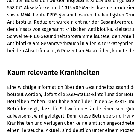
Auf den Beständen wurden insgesamt 73 624 Sauen gehalten
558 671 Absetzferkel und 1 315 409 Mastschweine produzie
sowie MMA, heute PPDS genannt, waren die häufigsten Grün
Antibiotika. Reduziert wurde nicht nur der Gesamtverbra
der Einsatz von sogenannt kritischen Antibiotika. Zielset
Schweine-Plus-Gesundheitsprogramme lautete, den Anteil
Antibiotika am Gesamtverbrauch in allen Alterskategorien 
bei den Absetzferkeln, 6 Prozent an Makroliden, konnte de
Kaum relevante Krankheiten
Eine wichtige Information über den Gesundheitszustand 
betreut werden, liefert die SGD-Status-Einteilung der Betr
Betreiben stehen. «Der hohe Anteil der in den A-, A-R1- un
Betriebe zeigt, dass die Schweinebestände einen sehr gu
aufweisen», wird gefolgert. Denn diese Betriebe sind frei
Krankheiten und verfügen über keine amtlich angeordne
einer Tierseuche. Aktuell sind deutlich unter einem Prozen