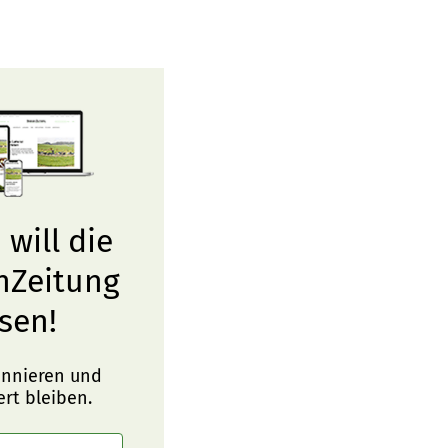
 will die
nZeitung
sen!
onnieren und
ert bleiben.