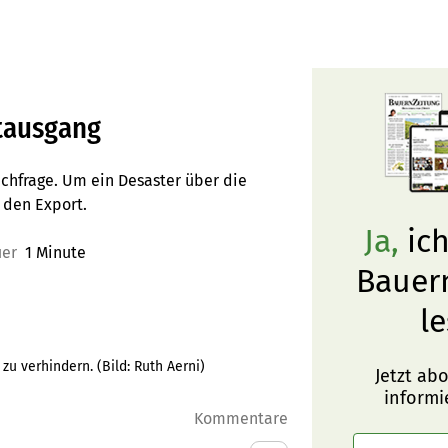
tausgang
chfrage. Um ein Desaster über die
 den Export.
Ja,
ich
uer
1 Minute
Bauer
le
zu verhindern.
(Bild:
Ruth Aerni
)
Jetzt ab
informi
Kommentare