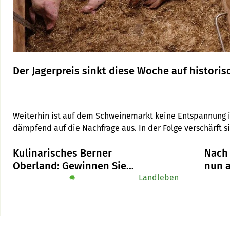
Der Jagerpreis sinkt diese Woche auf historisc
Weiterhin ist auf dem Schweinemarkt keine Entspannung in S
dämpfend auf die Nachfrage aus. In der Folge verschärft si
Schweineställen, der Jagerpreis sinkt auf historisch tiefe 2
Kulinarisches Berner
Nach 
Oberland: Gewinnen Sie
nun a
das Buch «Alpe-Chuchi»
✹
Landleben
Schla
den K