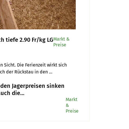
h tiefe 2.90 Fr/kg LG
Markt &
Preise
icht. Die Ferienzeit wirkt sich 
ch der Rückstau in den 
.90 Fr/kg LG.
den Jagerpreisen sinken
uch die
chtschweinepreise in
Markt
&
eller
Preise