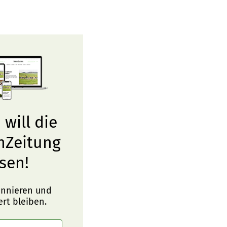
 will die
nZeitung
sen!
onnieren und
ert bleiben.