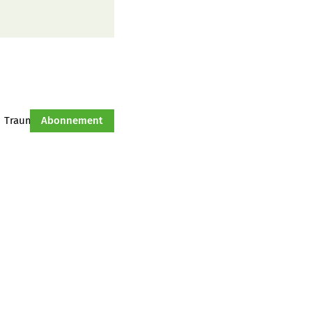
Traumtraktor
Abonnement
Hof-Management
Jahresserie