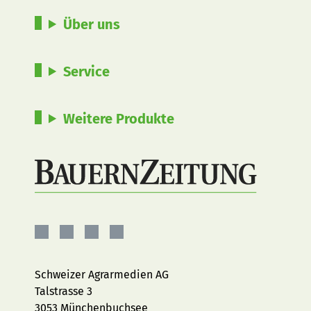
Über uns
Service
Weitere Produkte
BauernZeitung
BauernZeitung
BauernZeitung
BauernZeitung
auf
auf
auf
auf
Facebook
Instagram
YouTube
LinkedIn
Schweizer Agrarmedien AG
Talstrasse 3
3053 Münchenbuchsee