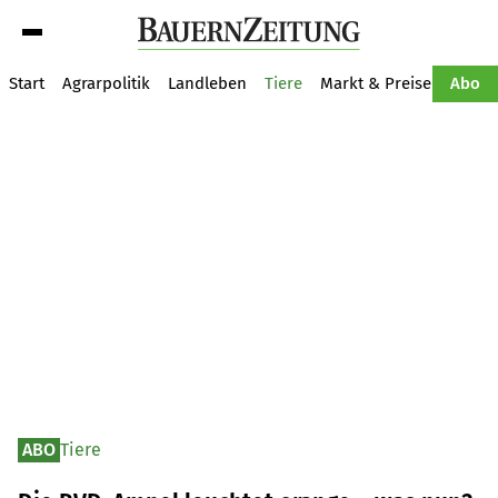
Suche
Start
Agrarpolitik
Landleben
Tiere
Markt & Preise
Pflan
Abo
ABO
Tiere