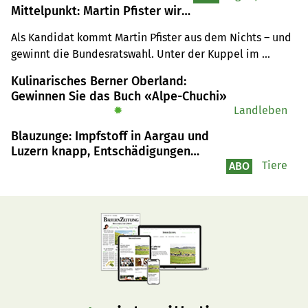
Mittelpunkt: Martin Pfister wird
Bundesrat
Als Kandidat kommt Martin Pfister aus dem Nichts – und 
gewinnt die Bundesratswahl. Unter der Kuppel im 
Bundeshaus wird am Wahltag spekuliert, wie es dazu 
Kulinarisches Berner Oberland:
kommen konnte. Die BauernZeitung war live dabei und 
Gewinnen Sie das Buch «Alpe-Chuchi»
hat mitgehört und mitgeschrieben.
✹
Landleben
Blauzunge: Impfstoff in Aargau und
Luzern knapp, Entschädigungen
stocken
Tiere
ABO