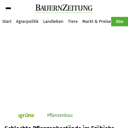
Suche
Start
Agrarpolitik
Landleben
Tiere
Markt & Preise
Pflan
Abo
Pflanzenbau
pv_die-grune-online