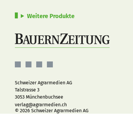
Weitere Produkte
BauernZeitung
BauernZeitung
BauernZeitung
BauernZeitung
auf
auf
auf
auf
Facebook
Instagram
YouTube
LinkedIn
Schweizer Agrarmedien AG
Talstrasse 3
3053 Münchenbuchsee
verlag@agrarmedien.ch
© 2026 Schweizer Agrarmedien AG