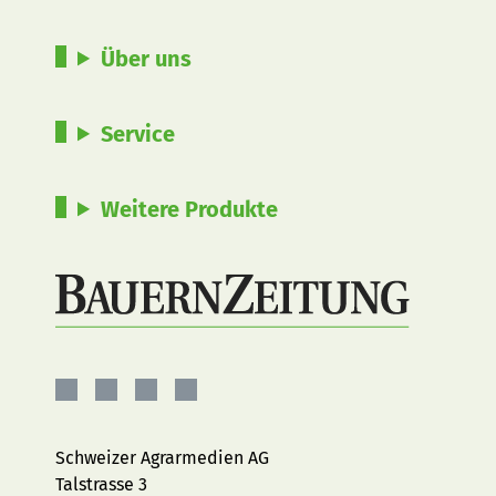
Über uns
Service
Weitere Produkte
BauernZeitung
BauernZeitung
BauernZeitung
BauernZeitung
auf
auf
auf
auf
Facebook
Instagram
YouTube
LinkedIn
Schweizer Agrarmedien AG
Talstrasse 3