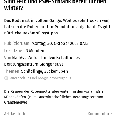
Sind Feld und PSM-Schrank bereit für den
Winter?
Das Roden ist in vollem Gange. Weil es sehr trocken war,
hat sich die Rübenmotten-Population aufgebaut. Es gibt
nützliche Bekämpfungstipps.
Publiziert am
Montag, 30. Oktober 2023 07:13
Lesedauer
3 Minuten
Von
Nadège Wider, Landwirtschaftliches
Beratungszentrum Grangeneuve
Themen
Schädlinge
Zuckerrüben
?
BauernZeitung bei Google bevorzugen
G
Die Raupen der Rübenmotte überwintern in den vorjährigen
Rübenköpfen.
(Bild:
Landwirtschaftliches Beratungszentrum
Grangeneuve
)
Artikel teilen
Kommentare