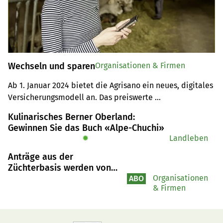
Wechseln und sparen
Organisationen & Firmen
Ab 1. Januar 2024 bietet die Agrisano ein neues, digitales 
Versicherungsmodell an. Das preiswerte 
Grundversicherungsmodell AGRI-smart eignet sich für 
Kulinarisches Berner Oberland:
alle, die gerne online unterwegs sind, Wartezeiten beim 
Gewinnen Sie das Buch «Alpe-Chuchi»
Arzt vermeiden und Prämien sparen wollen. Die 
✹
Landleben
Krankenkasse kann noch bis Ende November gewechselt 
Anträge aus der
werden.
Züchterbasis werden von
Swissgenetics abgewartet
Organisationen
ABO
& Firmen