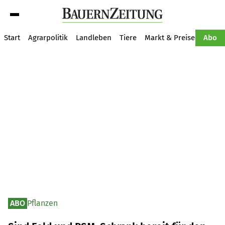
Suche
Start
Agrarpolitik
Landleben
Tiere
Markt & Preise
Pflan
Abo
ABO
Pflanzen