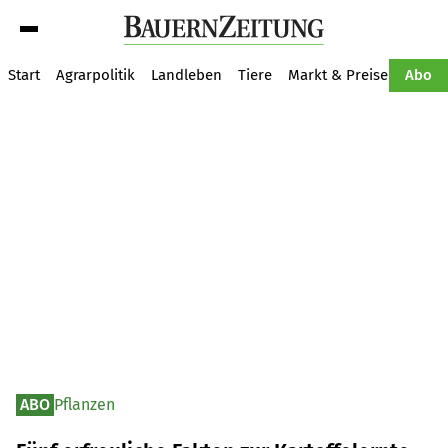
Suche
Start
Agrarpolitik
Landleben
Tiere
Markt & Preise
Pflan
Abo
ABO
Pflanzen