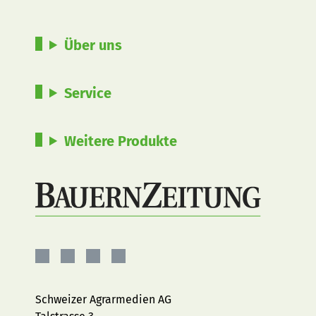
Über uns
Service
Weitere Produkte
BauernZeitung
BauernZeitung
BauernZeitung
BauernZeitung
auf
auf
auf
auf
Facebook
Instagram
YouTube
LinkedIn
Schweizer Agrarmedien AG