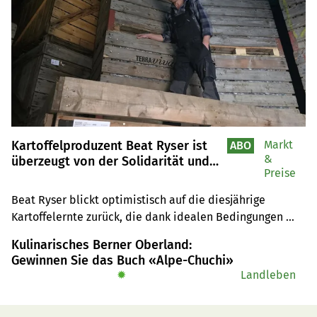
Kartoffelproduzent Beat Ryser ist
Markt
ABO
&
überzeugt von der Solidarität und
Preise
dem Funktionieren des
Marktsystems
Beat Ryser blickt optimistisch auf die diesjährige 
Kartoffelernte zurück, die dank idealen Bedingungen 
beeindruckende Qualitäten liefert. Trotz des 
Kulinarisches Berner Oberland:
Ernteüberschusses warnt er vor zu schnellem 
Gewinnen Sie das Buch «Alpe-Chuchi»
Profitdenken und betont die Wichtigkeit stabiler Preise 
✹
Landleben
für die Branche.