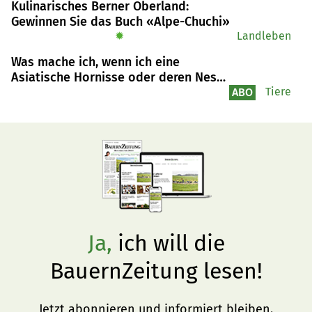
Kulinarisches Berner Oberland:
Sommermonate zu verlagern, um die saisonalen 
Gewinnen Sie das Buch «Alpe-Chuchi»
Herausforderungen zu meistern.
✹
Landleben
Was mache ich, wenn ich eine
Asiatische Hornisse oder deren Nest
entdecke?
Tiere
ABO
Ja,
ich will die
BauernZeitung lesen!
Jetzt abonnieren und informiert bleiben.