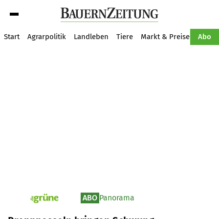
Suche
Start
Agrarpolitik
Landleben
Tiere
Markt & Preise
Pflan
Abo
ABO
Panorama
pv_die-grune-online