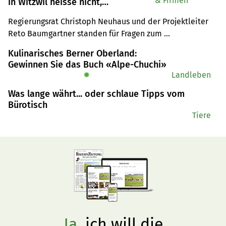
& Firmen
in Witzwil heisse nicht,
möglichst vielen etwas Land
Regierungsrat Christoph Neuhaus und der Projektleiter 
abzugeben
Reto Baumgartner standen für Fragen zum 
Vergabeprozess zur Verfügung und mussten viel Kritik 
Kulinarisches Berner Oberland:
einstecken.
Gewinnen Sie das Buch «Alpe-Chuchi»
✹
Landleben
Was lange währt... oder schlaue Tipps vom
Bürotisch
Tiere
Ja,
ich will die