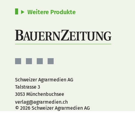
Weitere Produkte
BauernZeitung
BauernZeitung
BauernZeitung
BauernZeitung
auf
auf
auf
auf
Facebook
Instagram
YouTube
LinkedIn
Schweizer Agrarmedien AG
Talstrasse 3
3053 Münchenbuchsee
verlag@agrarmedien.ch
© 2026 Schweizer Agrarmedien AG