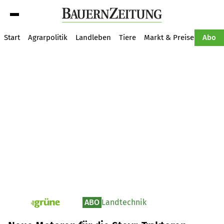
Suche
Start
Agrarpolitik
Landleben
Tiere
Markt & Preise
Pflan
Abo
ABO
Landtechnik
pv_die-grune-online