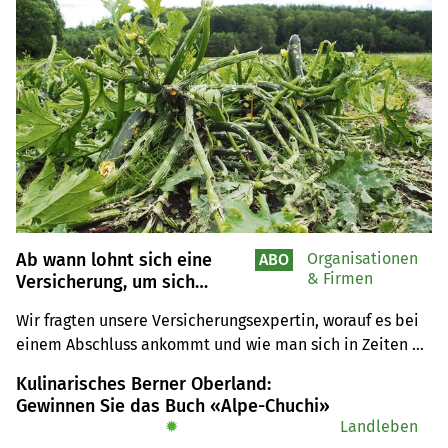
Ab wann lohnt sich eine
Organisationen
ABO
& Firmen
Versicherung, um sich
finanziell vor Schäden zu
Wir fragten unsere Versicherungsexpertin, worauf es bei 
schützen?
einem Abschluss ankommt und wie man sich in Zeiten 
von Unwettern am besten absichern sollte.
Kulinarisches Berner Oberland:
Gewinnen Sie das Buch «Alpe-Chuchi»
✹
Landleben