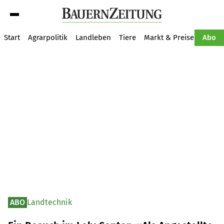
Suche
Start
Agrarpolitik
Landleben
Tiere
Markt & Preise
Pflan
Abo
ABO
Landtechnik