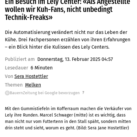
Ein Besuch im Lely Center: «Als Angestellte
wollen wir Kuh-Fans, nicht unbedingt
Technik-Freaks»
Die Automatisierung verändert nicht nur das Leben der
Kühe. Drei Fachpersonen erzählen von ihren Erfahrungen
– ein Blick hinter die Kulissen des Lely Centers.
Publiziert am
Donnerstag, 13. Februar 2025 04:57
Lesedauer
6 Minuten
Von
Sera Hostettler
Themen
Melken
?
BauernZeitung bei Google bevorzugen
G
Mit den Gummistiefeln im Kofferraum machen die Verkäufer von
Lely ihre Runden. Marcel Schwager (mitte) ist es wichtig, dass
man nicht nur vom Futtertenn in den Stall späht, sondern mitten
drin steht und sieht, worum es geht.
(Bild:
Sera Jane Hostettler
)