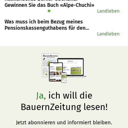
Online Detailhandel als auch der Online-Grosshandel 
Gewinnen Sie das Buch «Alpe-Chuchi»
trugen zur Umsatzsteigerung bei. Doch es zeigte sich 
✹
Landleben
auch, dass die Leute wieder gerne in die stationären 
Was muss ich beim Bezug meines
Läden zurückkehrten.
Pensionskassenguthabens für den
Kauf von Wohneigentum beachten?
Landleben
Ja,
ich will die
BauernZeitung lesen!
Jetzt abonnieren und informiert bleiben.