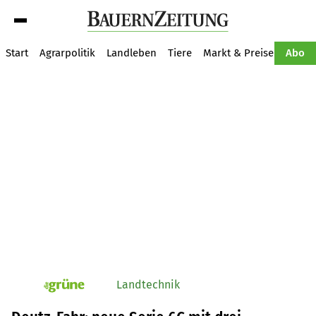
Suche
Start
Agrarpolitik
Landleben
Tiere
Markt & Preise
Pflan
Abo
Landtechnik
pv_die-grune-online