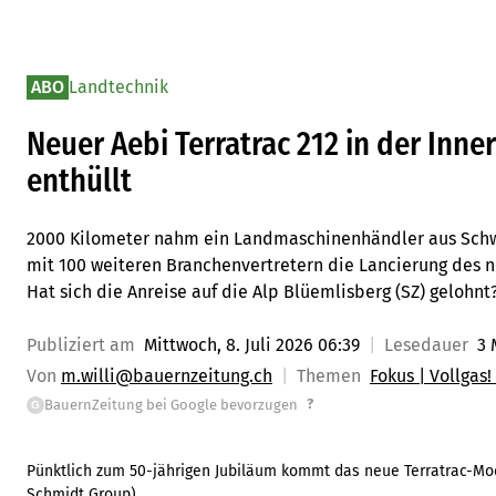
ABO
Landtechnik
Neuer Aebi Terratrac 212 in der Inner
enthüllt
2000 Kilometer nahm ein Landmaschinenhändler aus Sch
mit 100 weiteren Branchenvertretern die Lancierung des ne
Hat sich die Anreise auf die Alp Blüemlisberg (SZ) gelohnt
Publiziert am
Mittwoch, 8. Juli 2026 06:39
Lesedauer
3 
Von
m.willi@bauernzeitung.ch
Themen
Fokus | Vollgas
?
BauernZeitung bei Google bevorzugen
G
Pünktlich zum 50-jährigen Jubiläum kommt das neue Terratrac-Mod
Schmidt Group
)