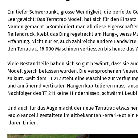
Ein tiefer Schwerpunkt, grosse Wendigkeit, die perfekte Ge
Leergewicht: Das Terratrac-Modell hat sich für den Einsatz
Namen gemacht. «Kombiniert man all diese Eigenschaften
Reifendruck, klebt das Ding regelrecht am Hang», weiss M
Erfahrung. Nicht nur er, auch zahlreiche andere Landwirt
den Terratrac. 16 000 Maschinen verliessen bis heute das W
Viele Bestandteile haben sich so gut bewährt, dass sie au
Modell gleich belassen wurden. Die versprochenen Neue
zu kurz. «Mit dem TT 212 steht eine Maschine zur Verfügung
und annähernd vertikalen Hängen kapitulieren muss, anson
Nachfolger des TT 211 keine Hindernisse», schwärmt Leubl
Und auch für das Auge macht der neue Terratrac etwas her.
Paolo Fancelli gestaltete im altbekannten Ferrari-Rot ein
klaren Linien.