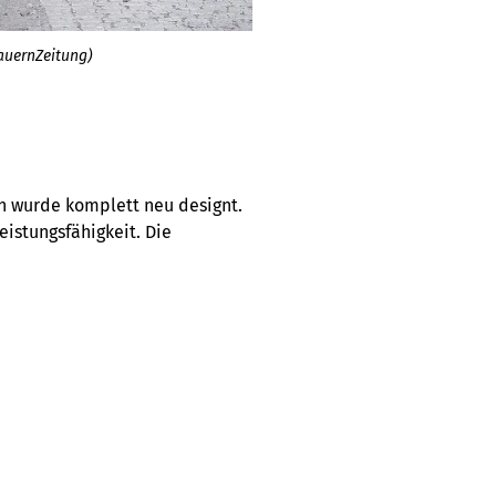
BauernZeitung)
Der TT 80 von Aebi.
(Bild: Muriel Wi
n wurde komplett neu designt.
eistungsfähigkeit. Die