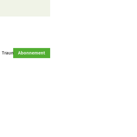
Traumtraktor
Abonnement
Hof-Management
Jahresserie