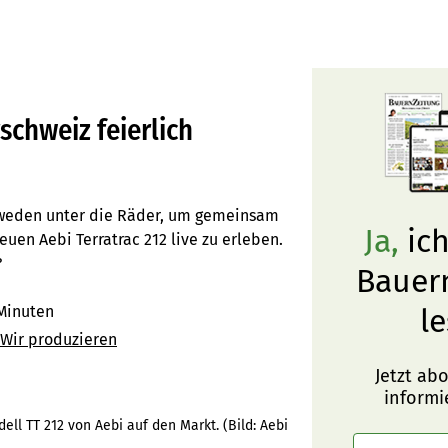
schweiz feierlich
weden unter die Räder, um gemeinsam
Ja,
ich
uen Aebi Terratrac 212 live zu erleben.
?
Bauer
Minuten
le
! Wir produzieren
Jetzt ab
informi
ell TT 212 von Aebi auf den Markt.
(Bild:
Aebi