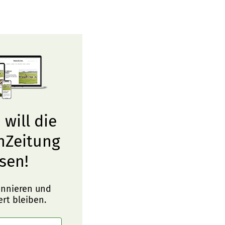
 will die
nZeitung
sen!
onnieren und
ert bleiben.