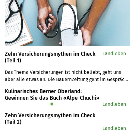
Zehn Versicherungsmythen im Check
Landleben
(Teil 1)
Das Thema Versicherungen ist nicht beliebt, geht uns 
aber alle etwas an. Die BauernZeitung geht im Gespräch 
mit Beat Nebiker, Agrisano, zehn Versicherungsmythen 
Kulinarisches Berner Oberland:
auf den Grund. 
Gewinnen Sie das Buch «Alpe-Chuchi»
✹
Landleben
Zehn Versicherungsmythen im Check
(Teil 2)
Landleben