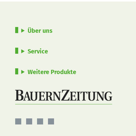
Über uns
Service
Weitere Produkte
BauernZeitung
BauernZeitung
BauernZeitung
BauernZeitung
auf
auf
auf
auf