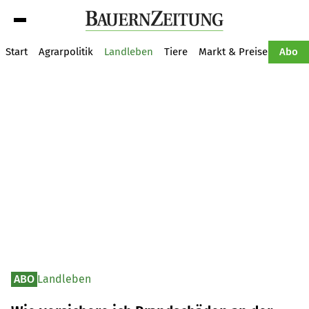
Suche
Start
Agrarpolitik
Landleben
Tiere
Markt & Preise
Pflan
Abo
ABO
Landleben