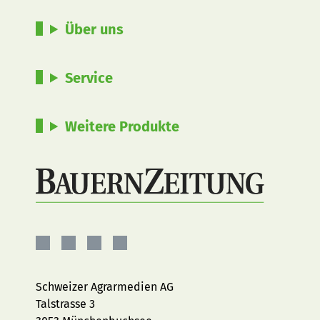
Über uns
Service
Weitere Produkte
BauernZeitung
BauernZeitung
BauernZeitung
BauernZeitung
auf
auf
auf
auf
Facebook
Instagram
YouTube
LinkedIn
Schweizer Agrarmedien AG
Talstrasse 3