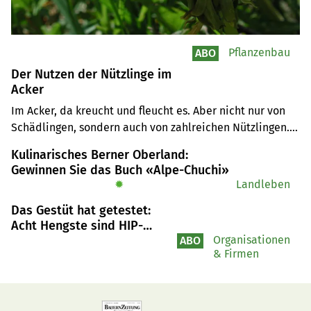
Pflanzenbau
ABO
Der Nutzen der Nützlinge im
Acker
Im Acker, da kreucht und fleucht es. Aber nicht nur von 
Schädlingen, sondern auch von zahlreichen Nützlingen. 
Ihr Wert ist unbezahlbar, aber auch schwer messbar. Was 
Kulinarisches Berner Oberland:
bewirken die natürlich vorkommenden Nützlinge beim 
Gewinnen Sie das Buch «Alpe-Chuchi»
Pflanzenschutz?
✹
Landleben
Das Gestüt hat getestet:
Acht Hengste sind HIP-
Träger
Organisationen
ABO
& Firmen