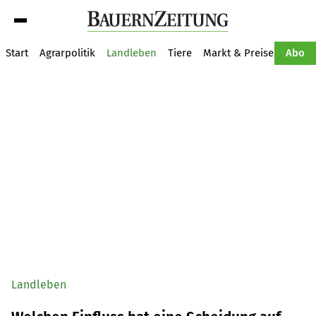
Suche
Start
Agrarpolitik
Landleben
Tiere
Markt & Preise
Pflan
Abo
Landleben