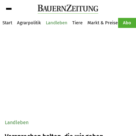
Suche
Start
Agrarpolitik
Landleben
Tiere
Markt & Preise
Pflan
Abo
Landleben