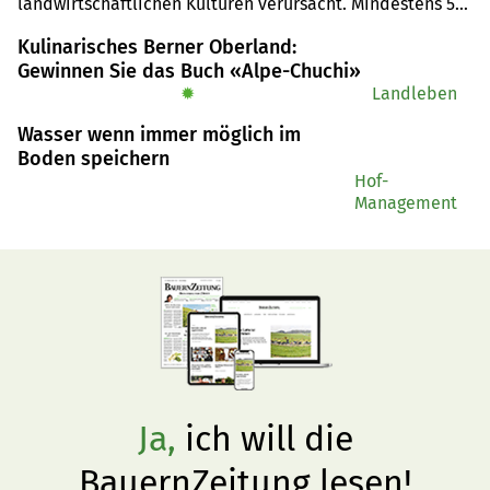
landwirtschaftlichen Kulturen verursacht. Mindestens 50 
% entstehen dabei durch Hagel.
Kulinarisches Berner Oberland:
Gewinnen Sie das Buch «Alpe-Chuchi»
✹
Landleben
Wasser wenn immer möglich im
Boden speichern
Hof-
Management
Ja,
ich will die
BauernZeitung lesen!