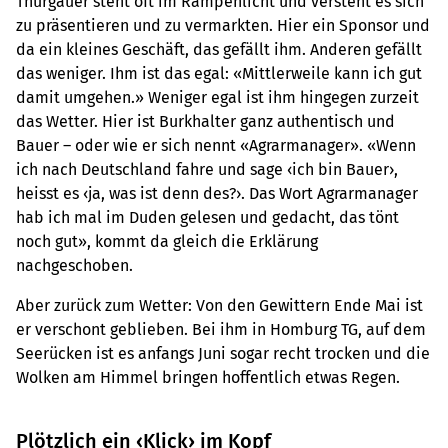
Thurgauer steht oft im Rampenlicht und versteht es sich
zu präsentieren und zu vermarkten. Hier ein Sponsor und
da ein kleines Geschäft, das gefällt ihm. Anderen gefällt
das weniger. Ihm ist das egal: «Mittlerweile kann ich gut
damit umgehen.» Weniger egal ist ihm hingegen zurzeit
das Wetter. Hier ist Burkhalter ganz authentisch und
Bauer – oder wie er sich nennt «Agrarmanager». «Wenn
ich nach Deutschland fahre und sage ‹ich bin Bauer›,
heisst es ‹ja, was ist denn des?›. Das Wort Agrarmanager
hab ich mal im Duden gelesen und gedacht, das tönt
noch gut», kommt da gleich die Erklärung
nachgeschoben.
Aber zurück zum Wetter: Von den Gewittern Ende Mai ist
er verschont geblieben. Bei ihm in Homburg TG, auf dem
Seerücken ist es anfangs Juni sogar recht trocken und die
Wolken am Himmel bringen hoffentlich etwas Regen.
Plötzlich ein ‹Klick› im Kopf