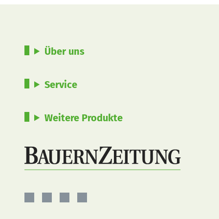
Über uns
Service
Weitere Produkte
BauernZeitung
BauernZeitung
BauernZeitung
BauernZeitung
auf
auf
auf
auf