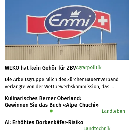
WEKO hat kein Gehör für ZBV
Agrarpolitik
Die Arbeitsgruppe Milch des Zürcher Bauernverband 
verlangte von der Wettbewerbskommission, das 
Geschäftsgebaren von Emmi «kritisch zu hinterfragen». 
Kulinarisches Berner Oberland:
Die Weko hat das gemacht und konnte keine 
Gewinnen Sie das Buch «Alpe-Chuchi»
unzulässigen Verhaltensweisen feststellen.  
✹
Landleben
AI: Erhöhtes Borkenkäfer-Risiko
Landtechnik