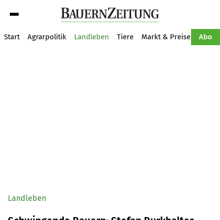
Suche
Start
Agrarpolitik
Landleben
Tiere
Markt & Preise
Pflan
Abo
Landleben