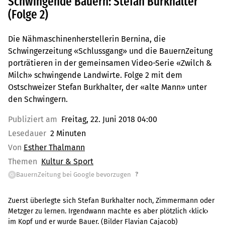
Schwingende Bauern: Stefan Burkhalter
(Folge 2)
Die Nähmaschinenherstellerin Bernina, die
Schwingerzeitung «Schlussgang» und die BauernZeitung
porträtieren in der gemeinsamen Video-Serie «Zwilch &
Milch» schwingende Landwirte. Folge 2 mit dem
Ostschweizer Stefan Burkhalter, der «alte Mann» unter
den Schwingern.
Publiziert am
Freitag, 22. Juni 2018 04:00
Lesedauer
2 Minuten
Von
Esther Thalmann
Themen
Kultur & Sport
?
BauernZeitung bei Google bevorzugen
G
Zuerst überlegte sich Stefan Burkhalter noch, Zimmermann oder
Metzger zu lernen. Irgendwann machte es aber plötzlich ‹klick›
im Kopf und er wurde Bauer. (Bilder Flavian Cajacob)