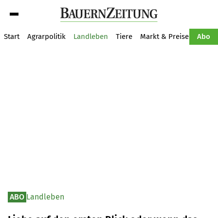
Suche
Start
Agrarpolitik
Landleben
Tiere
Markt & Preise
Pflan
Abo
ABO
Landleben