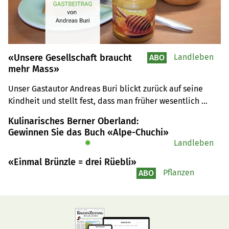
«Unsere Gesellschaft braucht
Landleben
ABO
mehr Mass»
Unser Gastautor Andreas Buri blickt zurück auf seine 
Kindheit und stellt fest, dass man früher wesentlich 
bescheidener lebte als heute. Mehr Mass würde der 
Kulinarisches Berner Oberland:
Gesellschaft nicht schaden, findet Buri und sieht die 
Gewinnen Sie das Buch «Alpe-Chuchi»
Landwirtschaft einmal mehr als Vorbild.
✹
Landleben
«Einmal Brünzle = drei Rüebli»
Pflanzen
ABO