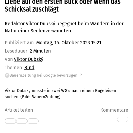
Liebe auf den ersten Blick oder wenn das
Schicksal zuschlägt
Redaktor Viktor Dubský begegnet beim Wandern in der
Natur einer Seelenverwandten.
Publiziert am
Montag, 16. Oktober 2023 15:21
Lesedauer
2 Minuten
Von
Viktor Dubský
Themen
Rind
?
BauernZeitung bei Google bevorzugen
G
Viktor Dubsky musste in zwei WG's nach einem Bügeleisen
suchen.
(Bild:
BauernZeitung
)
Artikel teilen
Kommentare