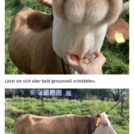
Lässt sie sich aber bald genussvoll «chräbble».