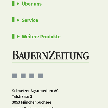
Über uns
Service
Weitere Produkte
BauernZeitung
BauernZeitung
BauernZeitung
BauernZeitung
auf
auf
auf
auf
Facebook
Instagram
YouTube
LinkedIn
Schweizer Agrarmedien AG
Talstrasse 3
3053 Münchenbuchsee