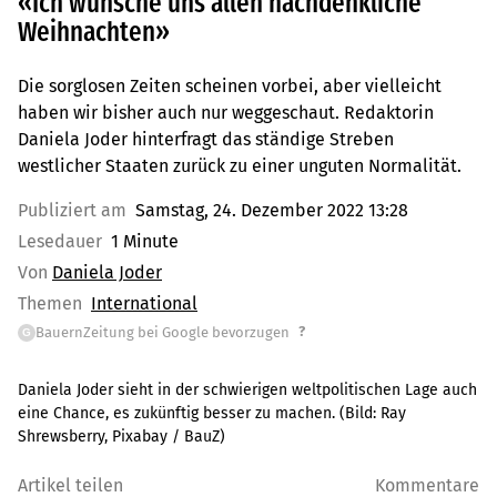
«Ich wünsche uns allen nachdenkliche
Weihnachten»
Die sorglosen Zeiten scheinen vorbei, aber vielleicht
haben wir bisher auch nur weggeschaut. Redaktorin
Daniela Joder hinterfragt das ständige Streben
westlicher Staaten zurück zu einer unguten Normalität.
Publiziert am
Samstag, 24. Dezember 2022 13:28
Lesedauer
1 Minute
Von
Daniela Joder
Themen
International
?
BauernZeitung bei Google bevorzugen
G
Daniela Joder sieht in der schwierigen weltpolitischen Lage auch
eine Chance, es zukünftig besser zu machen.
(Bild:
Ray
Shrewsberry, Pixabay / BauZ
)
Artikel teilen
Kommentare