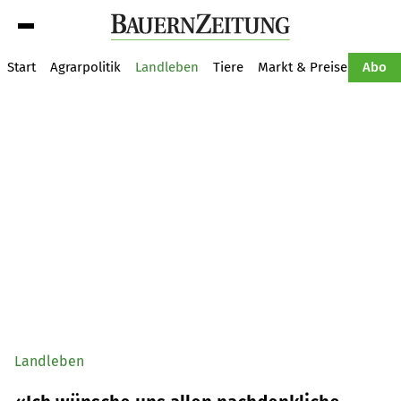
Suche
Start
Agrarpolitik
Landleben
Tiere
Markt & Preise
Pflan
Abo
Landleben