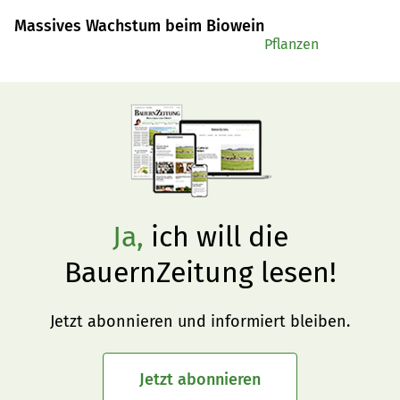
konventionellen Bereich auf Spitzenniveau, sagt der 
Massives Wachstum beim Biowein
Schweizerische Weinbauernverband.
Pflanzen
Ja,
ich will die
BauernZeitung lesen!
Jetzt abonnieren und informiert bleiben.
Jetzt abonnieren