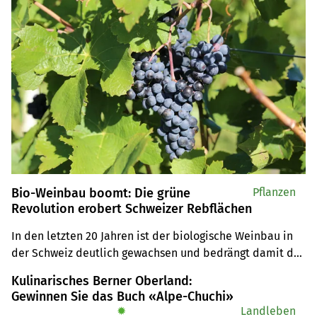
Bio-Weinbau boomt: Die grüne
Pflanzen
Revolution erobert Schweizer Rebflächen
In den letzten 20 Jahren ist der biologische Weinbau in 
der Schweiz deutlich gewachsen und bedrängt damit das 
als grösstes Bioweinland geltende Italien. Tatsächlich 
Kulinarisches Berner Oberland:
bewege sich der Schweizer Weinbau im weltweiten 
Gewinnen Sie das Buch «Alpe-Chuchi»
Vergleich sowohl im biologischen als auch im 
✹
Landleben