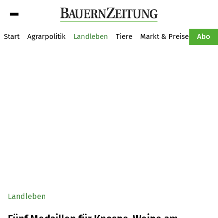
Suche
Start
Agrarpolitik
Landleben
Tiere
Markt & Preise
Pflan
Abo
Landleben