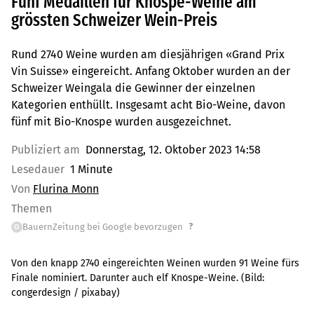
Fünf Medaillen für Knospe-Weine am
grössten Schweizer Wein-Preis
Rund 2740 Weine wurden am diesjährigen «Grand Prix
Vin Suisse» eingereicht. Anfang Oktober wurden an der
Schweizer Weingala die Gewinner der einzelnen
Kategorien enthüllt. Insgesamt acht Bio-Weine, davon
fünf mit Bio-Knospe wurden ausgezeichnet.
Publiziert am
Donnerstag, 12. Oktober 2023 14:58
Lesedauer
1 Minute
Von
Flurina Monn
Themen
?
BauernZeitung bei Google bevorzugen
G
Von den knapp 2740 eingereichten Weinen wurden 91 Weine fürs
Finale nominiert. Darunter auch elf Knospe-Weine.
(Bild:
congerdesign / pixabay
)