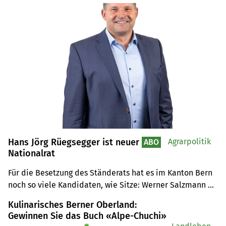
Hans Jörg Rüegsegger ist neuer
Agrarpolitik
ABO
Nationalrat
Für die Besetzung des Ständerats hat es im Kanton Bern 
noch so viele Kandidaten, wie Sitze: Werner Salzmann 
(SVP, bisher) und Flavia Wasserfallen (SP). Der 
Kulinarisches Berner Oberland:
Regierungsrat wird voraussichtlich an der 
Gewinnen Sie das Buch «Alpe-Chuchi»
Regierungssitzung vom 8. November 2023 die 