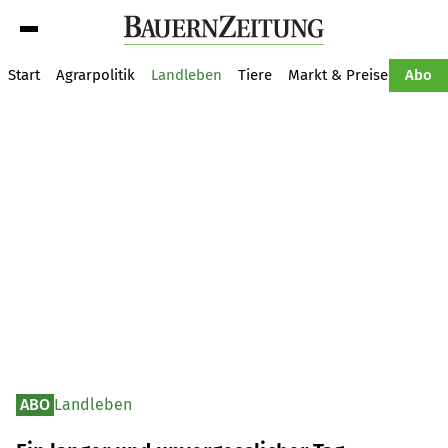
Suche
Start
Agrarpolitik
Landleben
Tiere
Markt & Preise
Pflan
Abo
ABO
Landleben