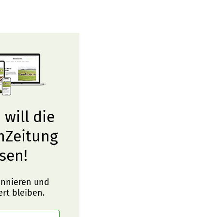
 will die
nZeitung
sen!
onnieren und
ert bleiben.