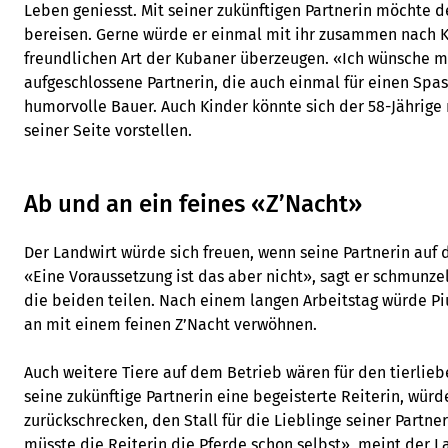
Leben geniesst. Mit seiner zukünftigen Partnerin möchte d
bereisen. Gerne würde er einmal mit ihr zusammen nach K
freundlichen Art der Kubaner überzeugen. «Ich wünsche mi
aufgeschlossene Partnerin, die auch einmal für einen Spas
humorvolle Bauer. Auch Kinder könnte sich der 58-Jährige 
seiner Seite vorstellen.
Ab und an ein feines «Z’Nacht»
Der Landwirt würde sich freuen, wenn seine Partnerin auf
«Eine Voraussetzung ist das aber nicht», sagt er schmunz
die beiden teilen. Nach einem langen Arbeitstag würde Pi
an mit einem feinen Z’Nacht verwöhnen.
Auch weitere Tiere auf dem Betrieb wären für den tierlie
seine zukünftige Partnerin eine begeisterte Reiterin, wür
zurückschrecken, den Stall für die Lieblinge seiner Partne
müsste die Reiterin die Pferde schon selbst», meint der 