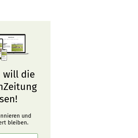
 will die
nZeitung
sen!
onnieren und
ert bleiben.