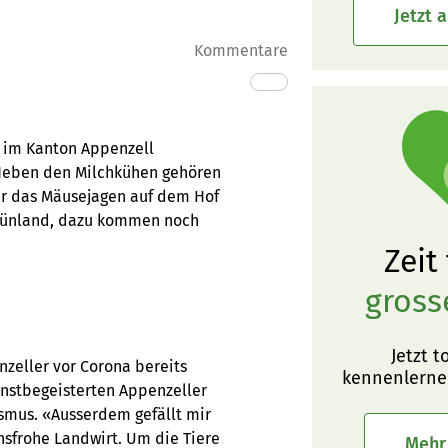
Jetzt 
Kommentare
g im Kanton Appenzell
 Neben den Milchkühen gehören
für das Mäusejagen auf dem Hof
Grünland, dazu kommen noch
Zeit
gross
Jetzt t
zeller vor Corona bereits
kennenlerne
unstbegeisterten Appenzeller
smus. «Ausserdem gefällt mir
nsfrohe Landwirt. Um die Tiere
Mehr