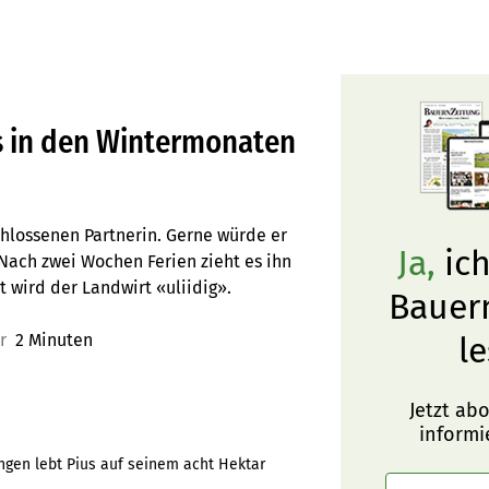
 es in den Wintermonaten
chlossenen Partnerin. Gerne würde er
Ja,
ich
Nach zwei Wochen Ferien zieht es ihn
 wird der Landwirt «uliidig».
Bauer
er
2 Minuten
le
Jetzt ab
informi
ngen lebt Pius auf seinem acht Hektar