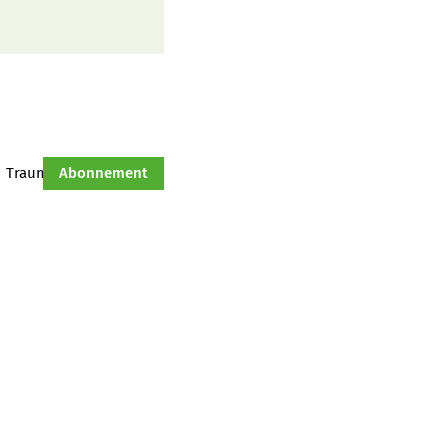
Traumtraktor
Abonnement
Hof-Management
Jahresserie