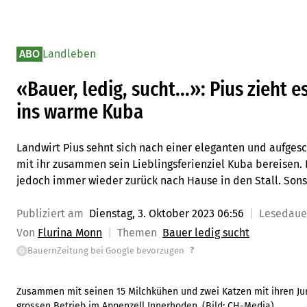
ABO
Landleben
«Bauer, ledig, sucht...»: Pius zieht
ins warme Kuba
Landwirt Pius sehnt sich nach einer eleganten und aufges
mit ihr zusammen sein Lieblingsferienziel Kuba bereisen. 
jedoch immer wieder zurück nach Hause in den Stall. Sonst
Publiziert am
Dienstag, 3. Oktober 2023 06:56
Lesedau
Von
Flurina Monn
Themen
Bauer ledig sucht
?
BauernZeitung bei Google bevorzugen
G
Zusammen mit seinen 15 Milchkühen und zwei Katzen mit ihren Ju
grossen Betrieb im Appenzell Innerhoden.
(Bild:
CH-Media
)