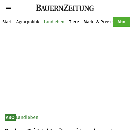
Suche
Start
Agrarpolitik
Landleben
Tiere
Markt & Preise
Pflan
Abo
ABO
Landleben