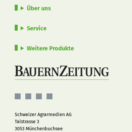
Über uns
Service
Weitere Produkte
BauernZeitung
BauernZeitung
BauernZeitung
BauernZeitung
auf
auf
auf
auf
Facebook
Instagram
YouTube
LinkedIn
Schweizer Agrarmedien AG
Talstrasse 3
3053 Münchenbuchsee