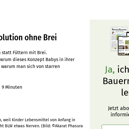
lution ohne Brei
tatt Füttern mit Brei.
warum dieses Konzept Babys in ihrer
d warum man sich von starren
Ja,
ich
Bauer
r
9 Minuten
le
Jetzt ab
informi
 weil Kinder Lebensmittel von Anfang in
cht BLW etwas Nerven.
(Bild:
©Akarat Phasura