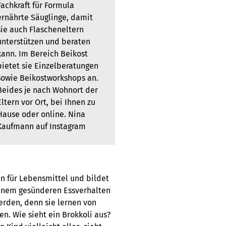
Fachkraft für Formula
ernährte Säuglinge, damit
sie auch Flascheneltern
unterstützen und beraten
kann. Im Bereich Beikost
bietet sie Einzelberatungen
sowie Beikostworkshops an.
Beides je nach Wohnort der
Eltern vor Ort, bei Ihnen zu
Hause oder online.
Nina
Kaufmann auf Instagram
en für Lebensmittel und bildet
einem gesünderen Essverhalten
erden, denn sie lernen von
n. Wie sieht ein Brokkoli aus?