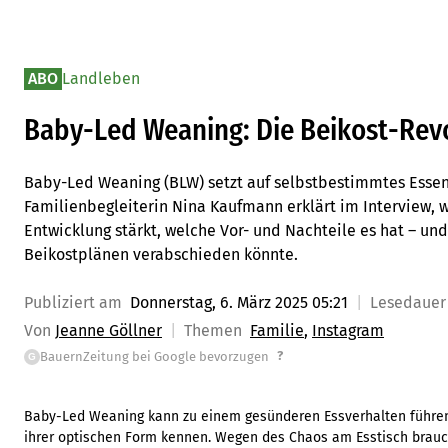
ABO
Landleben
Baby-Led Weaning: Die Beikost-Revo
Baby-Led Weaning (BLW) setzt auf selbstbestimmtes Essen s
Familienbegleiterin Nina Kaufmann erklärt im Interview, 
Entwicklung stärkt, welche Vor- und Nachteile es hat – un
Beikostplänen verabschieden könnte.
Publiziert am
Donnerstag, 6. März 2025 05:21
Lesedaue
Von
Jeanne Göllner
Themen
Familie
Instagram
?
BauernZeitung bei Google bevorzugen
G
Baby-Led Weaning kann zu einem gesünderen Essverhalten führen,
ihrer optischen Form kennen. Wegen des Chaos am Esstisch brau