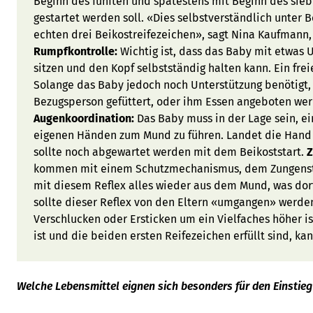
Beginn des fünften und spätestens mit Beginn des sieb
gestartet werden soll. «Dies selbstverständlich unter 
echten drei Beikostreifezeichen», sagt Nina Kaufmann
Rumpfkontrolle:
Wichtig ist, dass das Baby mit etwas U
sitzen und den Kopf selbstständig halten kann. Ein freie
Solange das Baby jedoch noch Unterstützung benötigt, 
Bezugsperson gefüttert, oder ihm Essen angeboten we
Augenkoordination:
Das Baby muss in der Lage sein, e
eigenen Händen zum Mund zu führen. Landet die Hand 
sollte noch abgewartet werden mit dem Beikoststart.
Z
kommen mit einem Schutzmechanismus, dem Zungenstos
mit diesem Reflex alles wieder aus dem Mund, was dort 
sollte dieser Reflex von den Eltern «umgangen» werde
Verschlucken oder Ersticken um ein Vielfaches höher i
ist und die beiden ersten Reifezeichen erfüllt sind, ka
Welche Lebensmittel eignen sich besonders für den Einstieg