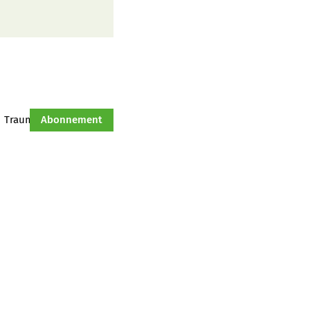
Traumtraktor
Abonnement
Hof-Management
Jahresserie