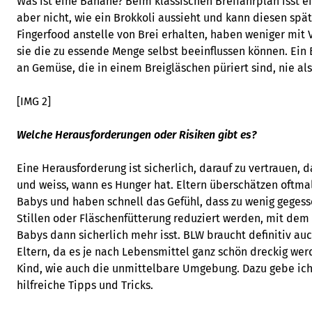
Was ist eine Banane? Beim klassischen Breifahrplan isst ein
aber nicht, wie ein Brokkoli aussieht und kann diesen spä
Fingerfood anstelle von Brei erhalten, haben weniger mit
sie die zu essende Menge selbst beeinflussen können. Ei
an Gemüse, die in einem Breigläschen püriert sind, nie als
[IMG 2]
Welche Herausforderungen oder Risiken gibt es?
Eine Herausforderung ist sicherlich, darauf zu vertrauen, 
und weiss, wann es Hunger hat. Eltern überschätzen oftm
Babys und haben schnell das Gefühl, dass zu wenig gegesse
Stillen oder Fläschenfütterung reduziert werden, mit dem
Babys dann sicherlich mehr isst. BLW braucht definitiv au
Eltern, da es je nach Lebensmittel ganz schön dreckig we
Kind, wie auch die unmittelbare Umgebung. Dazu gebe ic
hilfreiche Tipps und Tricks.