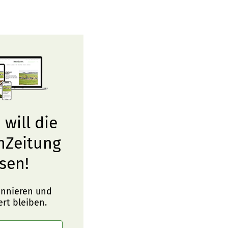
 will die
nZeitung
sen!
onnieren und
ert bleiben.