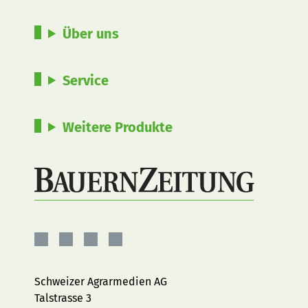
Über uns
Service
Weitere Produkte
BauernZeitung
BauernZeitung
BauernZeitung
BauernZeitung
auf
auf
auf
auf
Facebook
Instagram
YouTube
LinkedIn
Schweizer Agrarmedien AG
Talstrasse 3