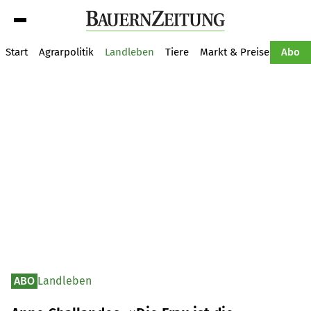
Suche
Start
Agrarpolitik
Landleben
Tiere
Markt & Preise
Pflan
Abo
ABO
Landleben