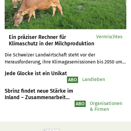
Ein präziser Rechner für
Vermischtes
Klimaschutz in der Milchproduktion
Die Schweizer Landwirtschaft steht vor der 
Herausforderung, ihre Klimagasemissionen bis 2050 um 
40 % zu senken. Mit dem Klimarechner BOM, entwickelt 
Jede Glocke ist ein Unikat
von der HAFL, erhalten Milchbetriebe ein effektives 
Landleben
ABO
Werkzeug zur Erfassung und Optimierung ihrer 
Treibhausgasemissionen.
Sbrinz findet neue Stärke im
Inland – Zusammenarbeit
mit Emmi zeigt Wirkung
Organisationen
ABO
& Firmen