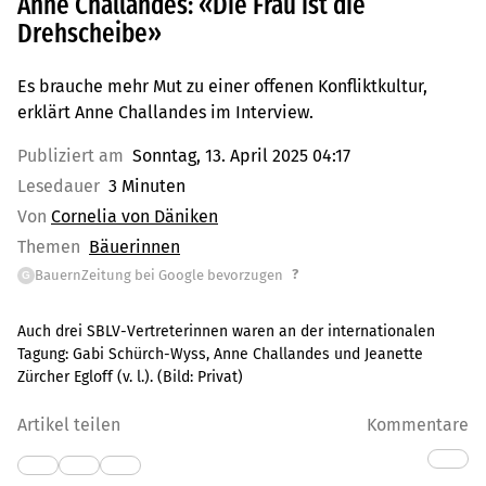
Anne Challandes: «Die Frau ist die
Drehscheibe»
Es brauche mehr Mut zu einer offenen Konfliktkultur,
erklärt Anne Challandes im Interview.
Publiziert am
Sonntag, 13. April 2025 04:17
Lesedauer
3 Minuten
Von
Cornelia von Däniken
Themen
Bäuerinnen
?
BauernZeitung bei Google bevorzugen
G
Auch drei SBLV-Vertreterinnen waren an der internationalen
Tagung: Gabi Schürch-Wyss, Anne Challandes und Jeanette
Zürcher Egloff (v. l.).
(Bild:
Privat
)
Artikel teilen
Kommentare