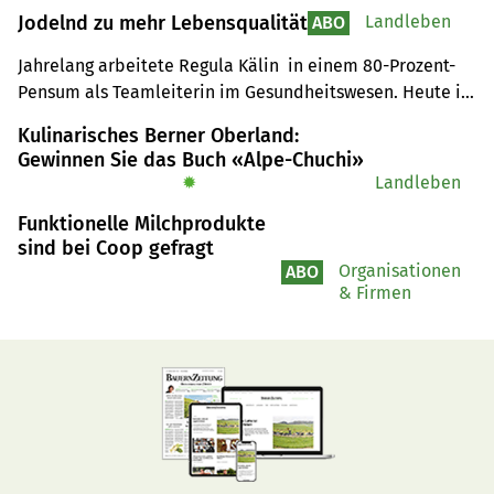
Jodelnd zu mehr Lebensqualität
Landleben
ABO
Jahrelang arbeitete Regula Kälin  in einem 80-Prozent-
Pensum als Teamleiterin im Gesundheitswesen. Heute ist 
sie Vollzeitbäuerin und hat mehr Zeit für Kreativität und 
Kulinarisches Berner Oberland:
Familie.
Gewinnen Sie das Buch «Alpe-Chuchi»
✹
Landleben
Funktionelle Milchprodukte
sind bei Coop gefragt
Organisationen
ABO
& Firmen