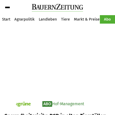
Suche
Start
Agrarpolitik
Landleben
Tiere
Markt & Preise
Pflan
Abo
ABO
Hof-Management
pv_die-grune-online