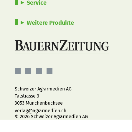
Service
Weitere Produkte
BauernZeitung
BauernZeitung
BauernZeitung
BauernZeitung
auf
auf
auf
auf
Facebook
Instagram
YouTube
LinkedIn
Schweizer Agrarmedien AG
Talstrasse 3
3053 Münchenbuchsee
verlag@agrarmedien.ch
© 2026 Schweizer Agrarmedien AG