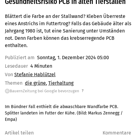
Gesundheitsrisiko PCB in alten Tierställen
Blättert die Farbe an der Stallwand? Kleben Überreste
eines Anstrichs im Futtertrog? Falls das Gebäude älter als
Jahrgang 1980 ist, tut eine Sanierung unter Umständen
not. Denn Farben können das krebserregende PCB
enthalten.
Publiziert am
Sonntag, 1. Dezember 2024 05:00
Lesedauer
4 Minuten
Von
Stefanie Hablützel
Themen
die grüne
Tierhaltung
?
BauernZeitung bei Google bevorzugen
G
Im Bündner Fall enthielt die abwaschbare Wandfarbe PCB.
Splitter landeten im Futter der Kühe.
(Bild:
Markus Zennegg /
Empa
)
Artikel teilen
Kommentare