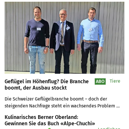
Geflügel im Höhenflug? Die Branche
Tiere
ABO
boomt, der Ausbau stockt
Die Schweizer Geflügelbranche boomt – doch der 
steigenden Nachfrage steht ein wachsendes Problem 
gegenüber: Neue Stallbauten sind wegen strenger 
Kulinarisches Berner Oberland:
Auflagen kaum noch möglich, was die Produktion 
Gewinnen Sie das Buch «Alpe-Chuchi»
ausbremst und den Inlandanteil sinken lässt.