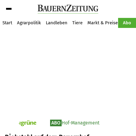
Suche
Start
Agrarpolitik
Landleben
Tiere
Markt & Preise
Pflan
Abo
ABO
Hof-Management
pv_die-grune-online