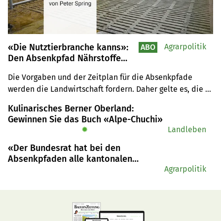
«Die Nutztierbranche kanns»:
Agrarpolitik
ABO
Den Absenkpfad Nährstoffe
zügig und mit Überzeugung
Die Vorgaben und der Zeitplan für die Absenkpfade 
angehen
werden die Landwirtschaft fordern. Daher gelte es, die 
Herausforderungen aktiv und zügig anzugehen und nicht 
Kulinarisches Berner Oberland:
unnötig Zeit zu verlieren, schreibt unser Gastautor.
Gewinnen Sie das Buch «Alpe-Chuchi»
✹
Landleben
«Der Bundesrat hat bei den
Absenkpfaden alle kantonalen
Anliegen ignoriert»
Agrarpolitik