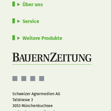
Über uns
Service
Weitere Produkte
BauernZeitung
BauernZeitung
BauernZeitung
BauernZeitung
auf
auf
auf
auf
Facebook
Instagram
YouTube
LinkedIn
Schweizer Agrarmedien AG
Talstrasse 3
3053 Münchenbuchsee