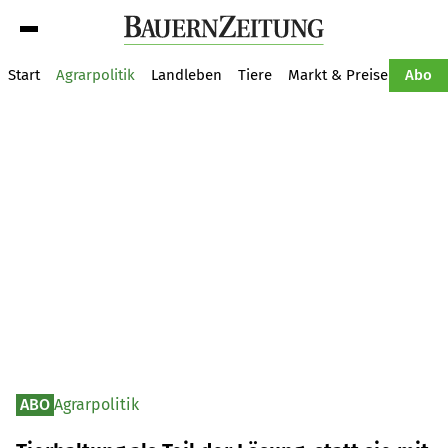
Suche
Start
Agrarpolitik
Landleben
Tiere
Markt & Preise
Pflan
Abo
ABO
Agrarpolitik