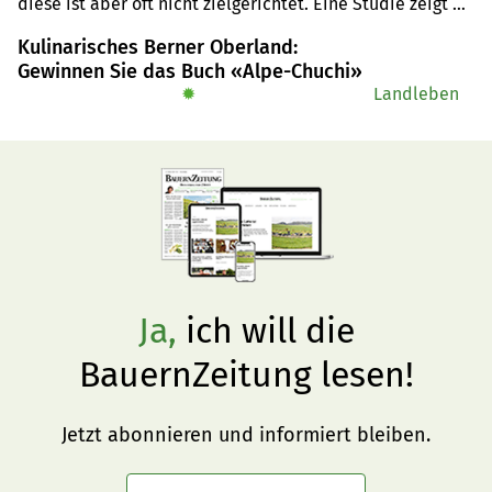
diese ist aber oft nicht zielgerichtet. Eine Studie zeigt 
auf, wie die Schweizer Landwirtschaft sich auf weniger 
Kulinarisches Berner Oberland:
Fleischkonsum ausrichten könnte.
Gewinnen Sie das Buch «Alpe-Chuchi»
✹
Landleben
Ja,
ich will die
BauernZeitung lesen!
Jetzt abonnieren und informiert bleiben.