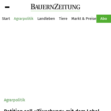
Suche
Start
Agrarpolitik
Landleben
Tiere
Markt & Preise
Pflan
Abo
Agrarpolitik