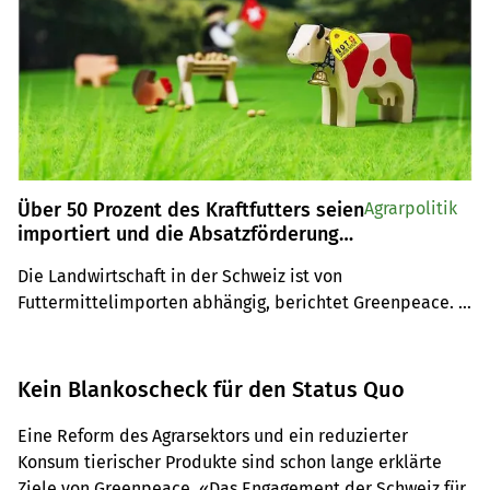
Über 50 Prozent des Kraftfutters seien
Agrarpolitik
importiert und die Absatzförderung
sei fehlgeleitet
Die Landwirtschaft in der Schweiz ist von 
Futtermittelimporten abhängig, berichtet Greenpeace. 
Proviande verzerre mit ihren Aussagen die Tatsachen 
zum Kraftfutter und die Absatzförderung sei zu 
überarbeiten.
Kein Blankoscheck für den Status Quo
Eine Reform des Agrarsektors und ein reduzierter
Konsum tierischer Produkte sind schon lange erklärte
Ziele von Greenpeace. «Das Engagement der Schweiz für