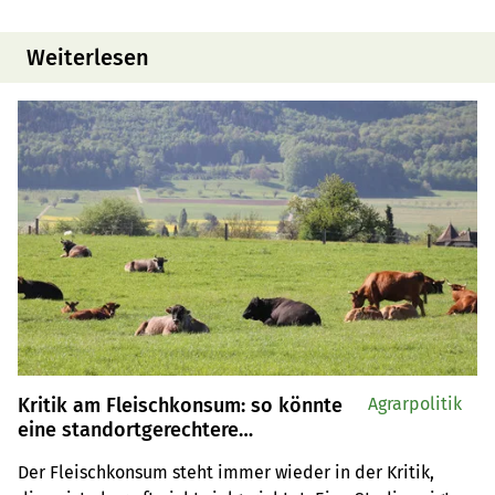
Weiterlesen
Kritik am Fleischkonsum: so könnte
Agrarpolitik
eine standortgerechtere
Landwirtschaft in der Schweiz
Der Fleischkonsum steht immer wieder in der Kritik, 
aussehen