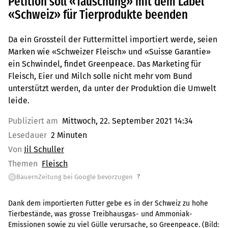
Petition soll «Täuschung» mit dem Label
«Schweiz» für Tierprodukte beenden
Da ein Grossteil der Futtermittel importiert werde, seien
Marken wie «Schweizer Fleisch» und «Suisse Garantie»
ein Schwindel, findet Greenpeace. Das Marketing für
Fleisch, Eier und Milch solle nicht mehr vom Bund
unterstützt werden, da unter der Produktion die Umwelt
leide.
Publiziert am
Mittwoch, 22. September 2021 14:34
Lesedauer
2 Minuten
Von
Jil Schuller
Themen
Fleisch
?
BauernZeitung bei Google bevorzugen
G
Dank dem importierten Futter gebe es in der Schweiz zu hohe
Tierbestände, was grosse Treibhausgas- und Ammoniak-
Emissionen sowie zu viel Gülle verursache, so Greenpeace.
(Bild: