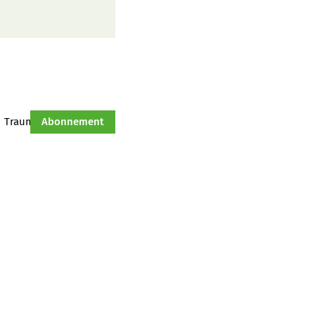
Traumtraktor
Abonnement
Hof-Management
Jahresserie