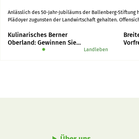
Anlässlich des 50-Jahr-Jubiläums der Ballenberg-Stiftung
Plädoyer zugunsten der Landwirtschaft gehalten. Offensicht
missverstanden. 
Kulinarisches Berner
Breit
Oberland: Gewinnen Sie
Vorfr
das Buch «Alpe-Chuchi»
✹
Landleben
Über uns