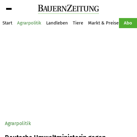
Suche
Start
Agrarpolitik
Landleben
Tiere
Markt & Preise
Pflan
Abo
Agrarpolitik