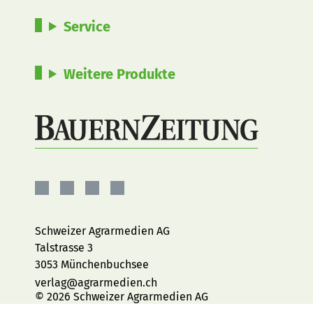
Service
Weitere Produkte
BauernZeitung
BauernZeitung
BauernZeitung
BauernZeitung
auf
auf
auf
auf
Facebook
Instagram
YouTube
LinkedIn
Schweizer Agrarmedien AG
Talstrasse 3
3053 Münchenbuchsee
verlag@agrarmedien.ch
© 2026 Schweizer Agrarmedien AG