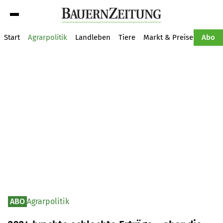
Suche
Start
Agrarpolitik
Landleben
Tiere
Markt & Preise
Pflan
Abo
ABO
Agrarpolitik