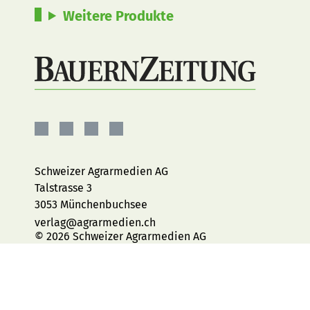
Weitere Produkte
BauernZeitung
BauernZeitung
BauernZeitung
BauernZeitung
auf
auf
auf
auf
Facebook
Instagram
YouTube
LinkedIn
Schweizer Agrarmedien AG
Talstrasse 3
3053 Münchenbuchsee
verlag@agrarmedien.ch
© 2026 Schweizer Agrarmedien AG