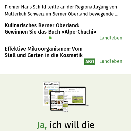
Diemtigen
Pionier Hans Schild teilte an der Regionaltagung von 
Mutterkuh Schweiz im Berner Oberland bewegende 
Einblicke in die Geschichte der Mutterkuhhaltung, 
Kulinarisches Berner Oberland:
während die Organisation ihre Zukunft und eine 
Gewinnen Sie das Buch «Alpe-Chuchi»
mögliche Fusion mit der IG Bio Weide-Beef diskutierte.
✹
Landleben
Effektive Mikroorganismen: Vom
Stall und Garten in die Kosmetik
Landleben
ABO
Ja,
ich will die