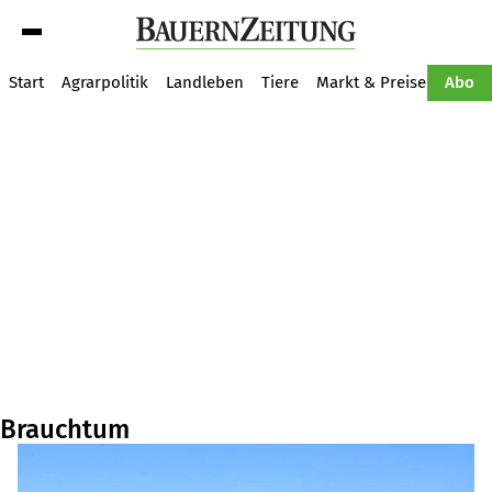
Suche
Start
Agrarpolitik
Landleben
Tiere
Markt & Preise
Pflan
Abo
Brauchtum
Artikel