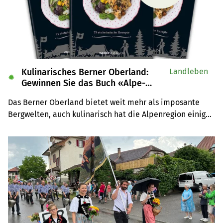
Kulinarisches Berner Oberland:
Landleben
✹
Gewinnen Sie das Buch «Alpe-
Chuchi»
Das Berner Oberland bietet weit mehr als imposante 
Bergwelten, auch kulinarisch hat die Alpenregion einiges 
zu bieten. Wir verlosen drei Exemplare des Buches 
«Alpe-Chuchi – Berner Oberland» vom Weber Verlag.