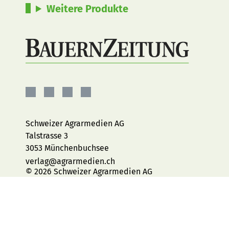
Weitere Produkte
BauernZeitung
BauernZeitung
BauernZeitung
BauernZeitung
auf
auf
auf
auf
Facebook
Instagram
YouTube
LinkedIn
Schweizer Agrarmedien AG
Talstrasse 3
3053 Münchenbuchsee
verlag@agrarmedien.ch
© 2026 Schweizer Agrarmedien AG