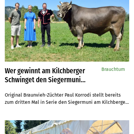
Brauchtum
Wer gewinnt am Kilchberger
Schwinget den Siegermuni
Ultimo?
Original Braunvieh-Züchter Paul Korrodi stellt bereits 
zum dritten Mal in Serie den Siegermuni am Kilchberger 
Schwinget im Kanton Zürich. Der ehemalige 
Kranzschwinger hofft auf ein unfallfreies Fest und einen 
Nordostschweizer Sieger.