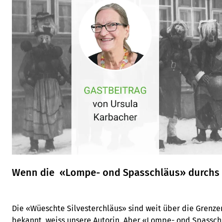
Wenn die «Lompe- ond Spasschläus» durchs 
Die «Wüeschte Silvester­chläus» sind weit über die Grenze
bekannt, weiss unsere Autorin. Aber «Lompe- ond Spassch