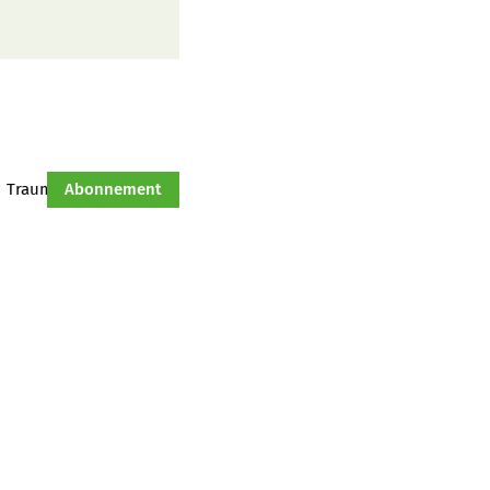
Traumtraktor
Abonnement
Hof-Management
Jahresserie