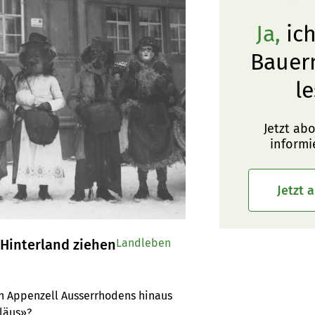
Ja,
ich
Bauer
le
Jetzt ab
informi
Jetzt 
Hinterland ziehen
Landleben
n Appenzell Ausserrhodens hinaus 
läus»?