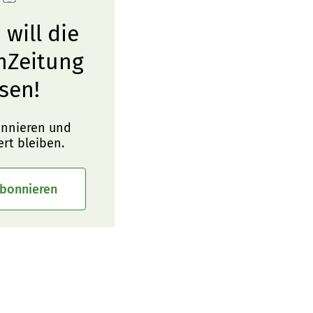
 will die
nZeitung
sen!
onnieren und
ert bleiben.
abonnieren