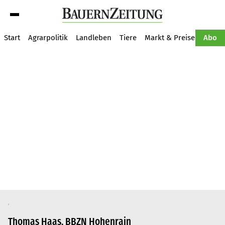
Suche
Start
Agrarpolitik
Landleben
Tiere
Markt & Preise
Pflan
Abo
Thomas Haas, BBZN Hohenrain