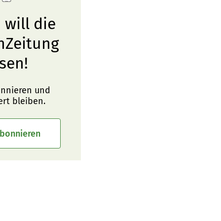
 will die
nZeitung
sen!
onnieren und
ert bleiben.
abonnieren