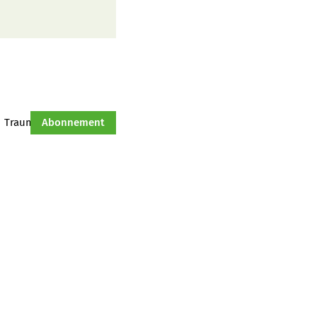
Traumtraktor
Abonnement
Hof-Management
Jahresserie