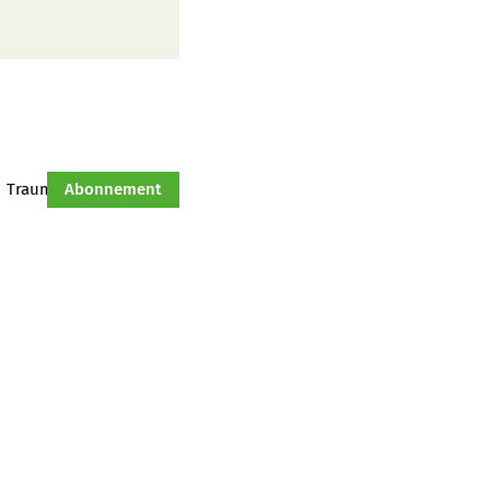
Traumtraktor
Abonnement
Hof-Management
Jahresserie