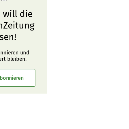
 will die
nZeitung
sen!
onnieren und
ert bleiben.
abonnieren