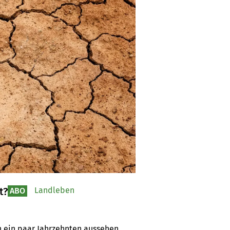
t?
Landleben
ABO
in ein paar Jahrzehnten aussehen 