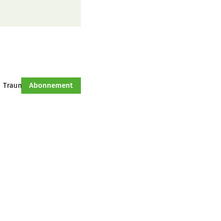
Traumtraktor
Abonnement
Hof-Management
Jahresserie