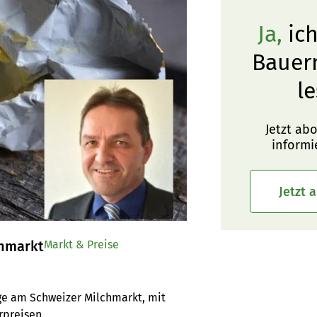
Ja,
ich
Bauer
le
Jetzt ab
informi
Jetzt 
chmarkt
Markt & Preise
ge am Schweizer Milchmarkt, mit 
rpreisen.