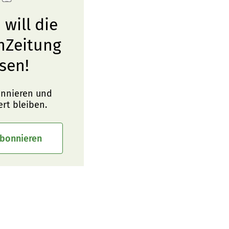
 will die
nZeitung
sen!
onnieren und
ert bleiben.
abonnieren