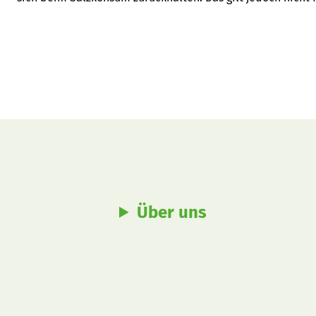
eine neue Studie zeigt. Zu wenig Salz ist zudem auch nicht
jemand. 
Über uns