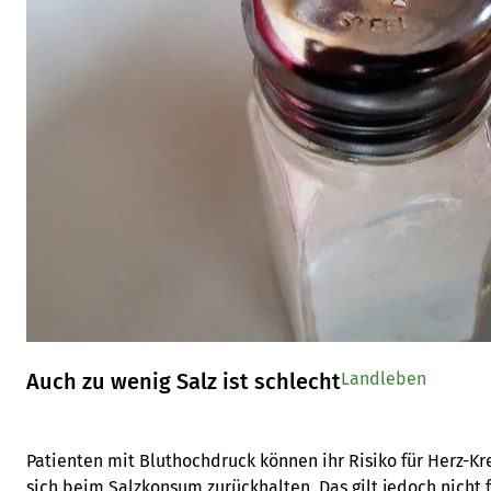
Auch zu wenig Salz ist schlecht
Landleben
Patienten mit Bluthochdruck können ihr Risiko für Herz-Kr
sich beim Salzkonsum zurückhalten. Das gilt jedoch nicht 