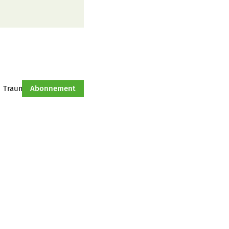
Traumtraktor
Abonnement
Hof-Management
Jahresserie