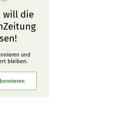
 will die
nZeitung
sen!
onnieren und
ert bleiben.
abonnieren