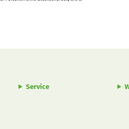
 gut - aber das schafft sowieso kaum 
Service
W