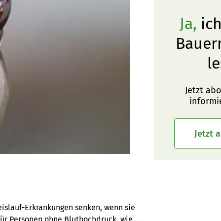
Ja,
ich
Bauer
le
Jetzt ab
informi
Jetzt 
eislauf-Erkrankungen senken, wenn sie 
für Personen ohne Bluthochdruck, wie 