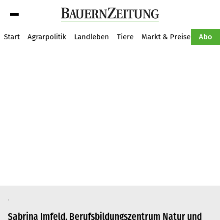
Suche
Start
Agrarpolitik
Landleben
Tiere
Markt & Preise
Pflan
Abo
Sabrina Imfeld, Berufsbildungszentrum Natur und