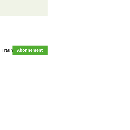
Traumtraktor
Abonnement
Hof-Management
Jahresserie