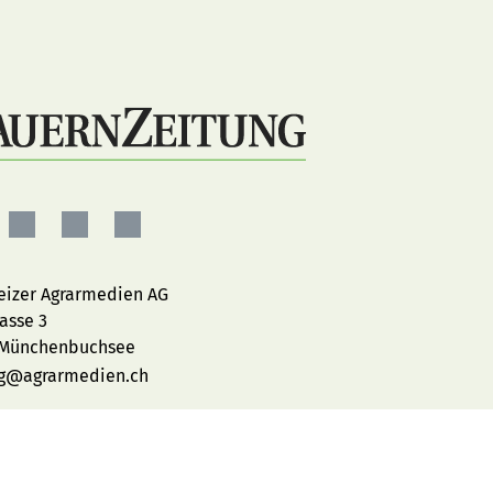
ernZeitung
BauernZeitung
BauernZeitung
BauernZeitung
auf
auf
auf
ebook
Instagram
YouTube
LinkedIn
izer Agrarmedien AG
rasse 3
 Münchenbuchsee
ag@agrarmedien.ch