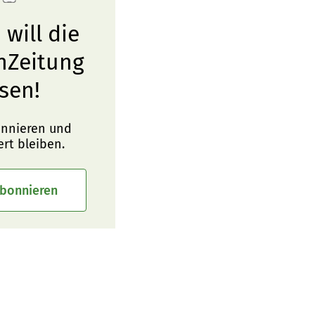
 will die
nZeitung
sen!
onnieren und
ert bleiben.
abonnieren