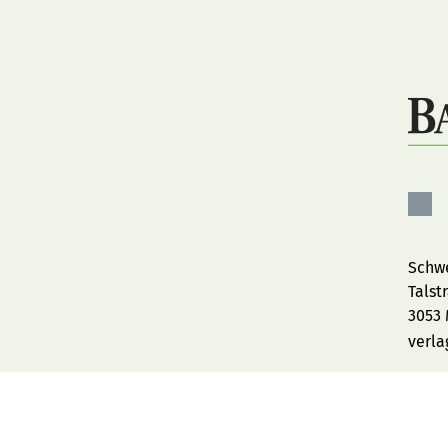
Bau
auf
Fac
Schwe
Talst
3053
verl